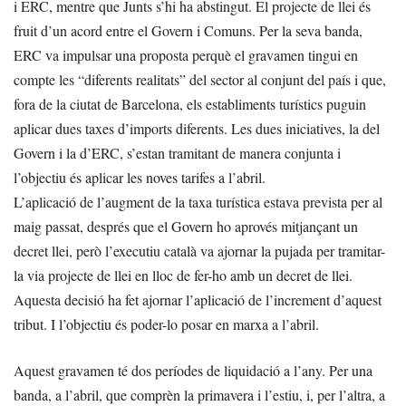
i ERC, mentre que Junts s’hi ha abstingut. El projecte de llei és
fruit d’un acord entre el Govern i Comuns. Per la seva banda,
ERC va impulsar una proposta perquè el gravamen tingui en
compte les “diferents realitats” del sector al conjunt del país i que,
fora de la ciutat de Barcelona, els establiments turístics puguin
aplicar dues taxes d’imports diferents. Les dues iniciatives, la del
Govern i la d’ERC, s’estan tramitant de manera conjunta i
l’objectiu és aplicar les noves tarifes a l’abril.
L’aplicació de l’augment de la taxa turística estava prevista per al
maig passat, després que el Govern ho aprovés mitjançant un
decret llei, però l’executiu català va ajornar la pujada per tramitar-
la via projecte de llei en lloc de fer-ho amb un decret de llei.
Aquesta decisió ha fet ajornar l’aplicació de l’increment d’aquest
tribut. I l’objectiu és poder-lo posar en marxa a l’abril.
Aquest gravamen té dos períodes de liquidació a l’any. Per una
banda, a l’abril, que comprèn la primavera i l’estiu, i, per l’altra, a