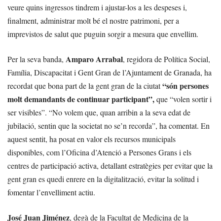
veure quins ingressos tindrem i ajustar-los a les despeses i,
finalment, administrar molt bé el nostre patrimoni, per a
imprevistos de salut que puguin sorgir a mesura que envellim.
Amparo Arrabal
Per la seva banda,
, regidora de Política Social,
Família, Discapacitat i Gent Gran de l’Ajuntament de Granada, ha
“són persones
recordat que bona part de la gent gran de la ciutat
molt demandants de continuar participant”,
que “volen sortir i
ser visibles”. “No volem que, quan arribin a la seva edat de
jubilació, sentin que la societat no se’n recorda”, ha comentat. En
aquest sentit, ha posat en valor els recursos municipals
disponibles, com l’Oficina d’Atenció a Persones Grans i els
centres de participació activa, detallant estratègies per evitar que la
gent gran es quedi enrere en la digitalització, evitar la solitud i
fomentar l’envelliment actiu.
José Juan Jiménez
, degà de la Facultat de Medicina de la