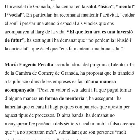
salut “física”, “mental”
Universitat de Granada, s’ha centrat en la
i “social”.
En particular, ha recomanat mantenir l’activitat, “cuidar
el son” i prestar una atenció especial als vincles que ens
“El que fem ara és una inversió
acompanyen al llarg de la vida.
de futur”,
ha sostingut i ha demanat que “no perdem la il·lusió i
la curiositat”, que és el que “ens fa mantenir una bona salut”.
María Eugenia Peralta
, coordinadora del programa Talento +45
de la Cambra de Comerç de Granada, ha proposat que la transició
d’una manera
a la jubilació dins de les empreses es faci
acompanyada
. “Posa en valor el seu talent i fa que pugui tornar
en forma de mentoria
d’alguna manera
“, ha assegurat i ha
lamentat que encara hi hagi poques companyies que apostin per
aquest tipus de processos. D’altra banda, ha demanat no
menysprear l’experiència dels sèniors i acabar amb la falsa creença
que “ja no aportaran més”, subratllant que són persones “molt