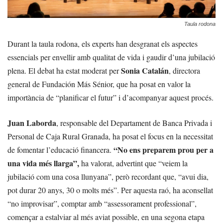
Taula rodona
Durant la taula rodona, els experts han desgranat els aspectes
essencials per envellir amb qualitat de vida i gaudir d’una jubilació
Sonia Catalán
plena. El debat ha estat moderat per
, directora
general de Fundación Más Sénior, que ha posat en valor la
importància de “planificar el futur” i d’acompanyar aquest procés.
Juan Laborda
, responsable del Departament de Banca Privada i
Personal de Caja Rural Granada, ha posat el focus en la necessitat
“No ens preparem prou per a
de fomentar l’educació financera.
una vida més llarga”,
ha valorat, advertint que “veiem la
jubilació com una cosa llunyana”, però recordant que, “avui dia,
pot durar 20 anys, 30 o molts més”. Per aquesta raó, ha aconsellat
“no improvisar”, comptar amb “assessorament professional”,
començar a estalviar al més aviat possible, en una segona etapa