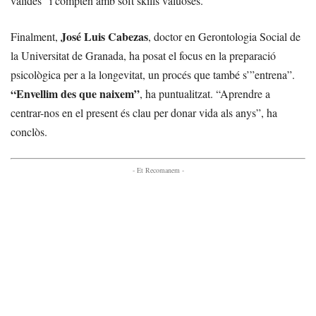
vàlides” i compten amb soft skills valuoses.
José Luis Cabezas
Finalment,
, doctor en Gerontologia Social de
la Universitat de Granada, ha posat el focus en la preparació
psicològica per a la longevitat, un procés que també s’”entrena”.
“Envellim des que naixem”
, ha puntualitzat. “Aprendre a
centrar-nos en el present és clau per donar vida als anys”, ha
conclòs.
- Et Recomanem -