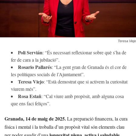
Teresa Viejo
Poli Servián
: “És necessari reflexionar sobre què s’ha de
fer de cara a la jubilació”.
Rosario Pallarés
: “La gent gran de Granada és el cor de
les polítiques socials de l’Ajuntament”.
Teresa Viejo
: “Està demostrat que si activem la curiositat
viurem més”.
Rosa Estañ
: “Cal viure amb propòsit, amb alguna cosa
que ens faci feliços”.
Granada, 14 de maig de 2025.
La preparació financera, la cura
física i mental i la troballa d’un propòsit vital són elements clau
longevitat plena, activa i saludable.
per poder gaudir d’una