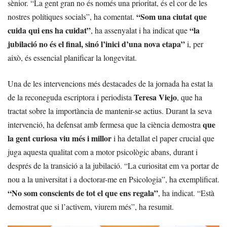
sènior. “La gent gran no és només una prioritat, és el cor de les
“Som una ciutat que
nostres polítiques socials”, ha comentat.
cuida qui ens ha cuidat”
“la
, ha assenyalat i ha indicat que
jubilació no és el final, sinó l’inici d’una nova etapa”
i, per
això, és essencial planificar la longevitat.
Una de les intervencions més destacades de la jornada ha estat la
Teresa Viejo
de la reconeguda escriptora i periodista
, que ha
tractat sobre la importància de mantenir-se actius. Durant la seva
que
intervenció, ha defensat amb fermesa que la ciència demostra
la gent curiosa viu més i millor
i ha detallat el paper crucial que
juga aquesta qualitat com a motor psicològic abans, durant i
després de la transició a la jubilació. “La curiositat em va portar de
nou a la universitat i a doctorar-me en Psicologia”, ha exemplificat.
“No som conscients de tot el que ens regala”
, ha indicat. “Està
demostrat que si l’activem, viurem més”, ha resumit.