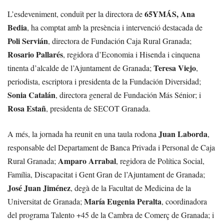
65YMÁS, Ana
L’esdeveniment, conduït per la directora de
Bedia
, ha comptat amb la presència i intervenció destacada de
Poli Servián
, directora de Fundación Caja Rural Granada;
Rosario Pallarés
, regidora d’Economia i Hisenda i cinquena
Teresa Viejo
tinenta d’alcalde de l’Ajuntament de Granada;
,
periodista, escriptora i presidenta de la Fundación Diversidad;
Sonia Catalán
, directora general de Fundación Más Sénior; i
Rosa Estañ
, presidenta de SECOT Granada.
Juan Laborda
A més, la jornada ha reunit en una taula rodona
,
responsable del Departament de Banca Privada i Personal de Caja
Amparo Arrabal
Rural Granada;
, regidora de Política Social,
Família, Discapacitat i Gent Gran de l’Ajuntament de Granada;
José Juan Jiménez
, degà de la Facultat de Medicina de la
María Eugenia Peralta
Universitat de Granada;
, coordinadora
del programa Talento +45 de la Cambra de Comerç de Granada; i