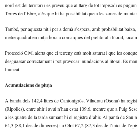
nord-est del territori i es preveu que al llarg de tot l’episodi es pugui
Terres de l’Ebre, atès que hi ha possibilitat que a les zones de munt
També, per aquesta nit i per a demà s’espera, amb probabilitat baixa, 
metre quadrat en mitja hora a comarques del prelitoral i litoral, loc
Protecció Civil alerta que el terreny està molt saturat i que les con
desguassar correctament i pot provocar inundacions al litoral. Es man
Inuncat.
Acumulacions de pluja
A banda dels 142,4 litres de Cantonigròs, Viladrau (Osona) ha registr
(Ripollès), entre ahir i avui n’han estat 109,6, mentre que a Puig Ses
a les quatre de la tarda sumant-hi el registre d’ahir. Al pantà de Sau
64,3 (88,1 des de dimecres) i a Olot 67,2 (87,3 des de l’inici de l’epi