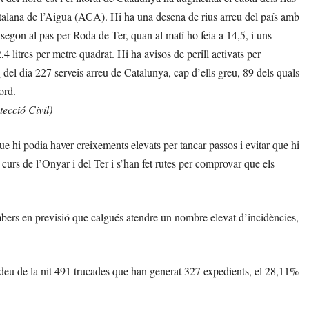
atalana de l’Aigua (ACA). Hi ha una desena de rius arreu del país amb
 segon al pas per Roda de Ter, quan al matí ho feia a 14,5, i uns
4 litres per metre quadrat. Hi ha avisos de perill activats per
 del dia 227 serveis arreu de Catalunya, cap d’ells greu, 89 dels quals
ord.
tecció Civil)
e hi podia haver creixements elevats per tancar passos i evitar que hi
curs de l’Onyar i del Ter i s’han fet rutes per comprovar que els
mbers en previsió que calgués atendre un nombre elevat d’incidències,
s deu de la nit 491 trucades que han generat 327 expedients, el 28,11%