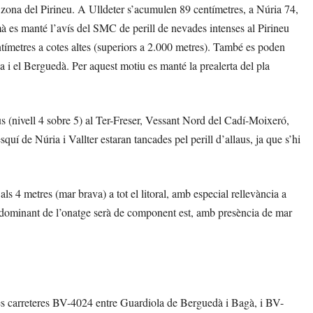
 zona del Pirineu. A Ulldeter s’acumulen 89 centímetres, a Núria 74,
à es manté l’avís del SMC de perill de nevades intenses al Pirineu
tímetres a cotes altes (superiors a 2.000 metres). També es poden
 i el Berguedà. Per aquest motiu es manté la prealerta del pla
laus (nivell 4 sobre 5) al Ter-Freser, Vessant Nord del Cadí-Moixeró,
quí de Núria i Vallter estaran tancades pel perill d’allaus, ja que s’hi
als 4 metres (mar brava) a tot el litoral, amb especial rellevància a
edominant de l’onatge serà de component est, amb presència de mar
rt les carreteres BV-4024 entre Guardiola de Berguedà i Bagà, i BV-