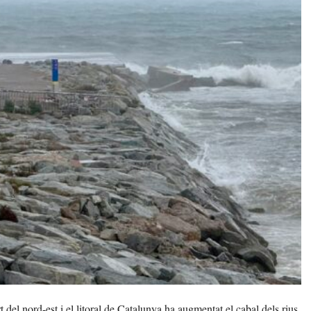
el nord-est i el litoral de Catalunya ha augmentat el cabal dels rius