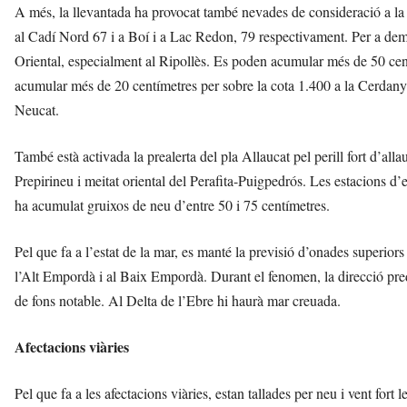
A més, la llevantada ha provocat també nevades de consideració a la
al Cadí Nord 67 i a Boí i a Lac Redon, 79 respectivament. Per a dem
Oriental, especialment al Ripollès. Es poden acumular més de 50 cen
acumular més de 20 centímetres per sobre la cota 1.400 a la Cerdanya
Neucat.
També està activada la prealerta del pla Allaucat pel perill fort d’al
Prepirineu i meitat oriental del Perafita-Puigpedrós. Les estacions d’es
ha acumulat gruixos de neu d’entre 50 i 75 centímetres.
Pel que fa a l’estat de la mar, es manté la previsió d’onades superiors 
l’Alt Empordà i al Baix Empordà. Durant el fenomen, la direcció pr
de fons notable. Al Delta de l’Ebre hi haurà mar creuada.
Afectacions viàries
Pel que fa a les afectacions viàries, estan tallades per neu i vent fo