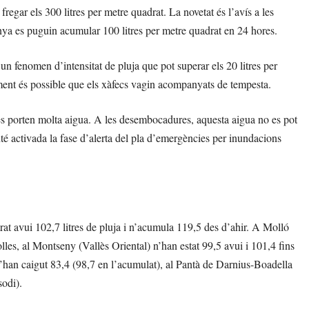
n fregar els 300 litres per metre quadrat. La novetat és l’avís a les
anya es puguin acumular 100 litres per metre quadrat en 24 hores.
un fenomen d’intensitat de pluja que pot superar els 20 litres per
alment és possible que els xàfecs vagin acompanyats de tempesta.
ques porten molta aigua. A les desembocadures, aquesta aigua no es pot
té activada la fase d’alerta del pla d’emergències per inundacions
at avui 102,7 litres de pluja i n’acumula 119,5 des d’ahir. A Molló
olles, al Montseny (Vallès Oriental) n’han estat 99,5 avui i 101,4 fins
 n’han caigut 83,4 (98,7 en l’acumulat), al Pantà de Darnius-Boadella
sodi).