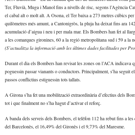
Ter, Fluvià, Muga i Manol fins a nivells de risc, segons l’Agència C
el cabal alt o molt alt. A Osona, el Ter baixa a 273 metres cúbics per
quilòmetres més amunt, a Cantonigròs, la pluja ha deixat fins ara 142,
acumulació d’aigua i neu i per mala mar. Els Bombers han fet al llarg
a les comarques gironines, 60 a la regió metropolitana sud i 59 a la n
(S’actualitza la informació amb les últimes dades facilitades per Pro
Durant el dia els Bombers han revisat les zones on l’ACA indicava qu
poguessin passar vianants o conductors. Principalment, s’ha seguit el 
passos conflictius estiguessin tots tallats.
A Girona s’ha fet una mobilització extraordinària d’efectius dels Bo
tot i que finalment no s’ha hagut d’activar el reforç.
A banda dels serveis dels Bombers, el telèfon 112 ha rebut fins a le
del Barcelonès, el 16,49% del Gironès i el 9,73% del Maresme.