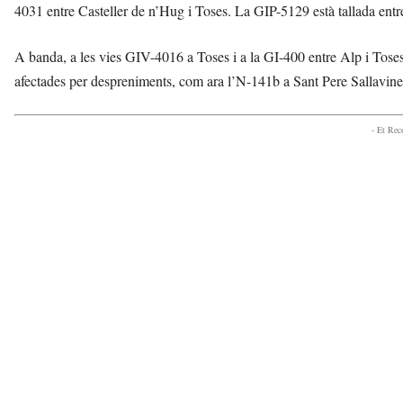
4031 entre Casteller de n’Hug i Toses. La GIP-5129 està tallada entr
A banda, a les vies GIV-4016 a Toses i a la GI-400 entre Alp i Toses
afectades per despreniments, com ara l’N-141b a Sant Pere Sallavine
- Et Re