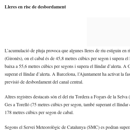
Lleres en risc de desbordament
L’acumulació de pluja provoca que algunes lleres de riu estiguin en 
(Gironès), on el cabal és de 45,8 metres cúbics per segon i supera el l
baixa a 55,6 metres cúbics per segons i supera el llindar d’alerta. A 
superat el llindar d’alerta. A Barcelona, l’Ajuntament ha activat la f
previsió de desbordament del canal central.
Altres registres destacats són el del riu Tordera a Fogars de la Selva (
Ges a Torelló (75 metres cúbics per segon, també superant el llindar d
178 metres cúbics per segon de cabal.
Segons el Servei Meteorològic de Catalunya (SMC) es podran superar 