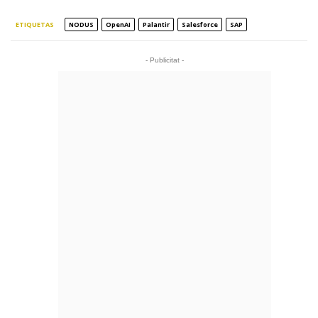
ETIQUETAS
NODUS
OpenAI
Palantir
Salesforce
SAP
- Publicitat -