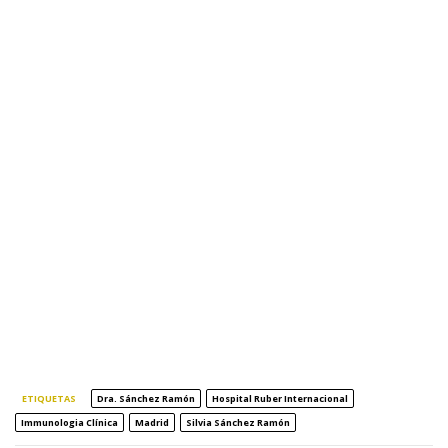
ETIQUETAS
Dra. Sánchez Ramón
Hospital Ruber Internacional
Immunologia Clínica
Madrid
Silvia Sánchez Ramón