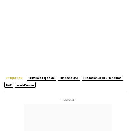
ETIQUETAS
Cruz Roja Española
Fundació UAX
Fundación ACOES Honduras
UAX
World Vision
- Publicitat -