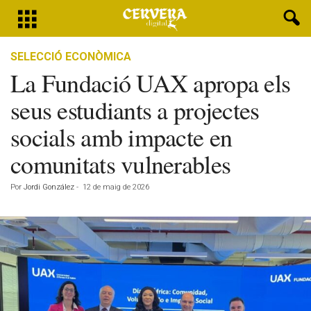
SELECCIÓ ECONÒMICA
La Fundació UAX apropa els
seus estudiants a projectes
socials amb impacte en
comunitats vulnerables
Por
Jordi González
-
12 de maig de 2026