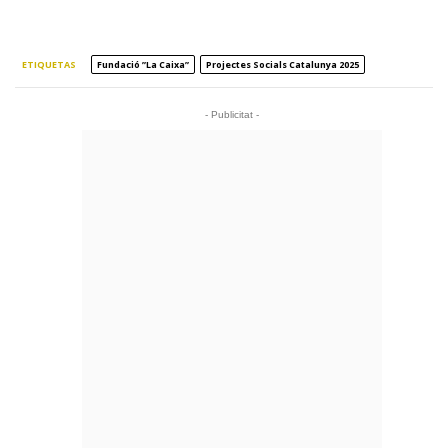
ETIQUETAS
Fundació ”la Caixa”
Projectes Socials Catalunya 2025
- Publicitat -