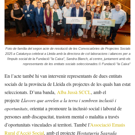
Foto de família del segon acte de resolució de les Convocatòries de Projectes Socials
2025 a Catalunya celebrat a Lleida amb la directora de col·laboracions i aliances per a
l’impuls social de la Fundació ”la Caixa”, Sandra Blanch, al centre, juntament amb els
representants de les entitats socials seleccionades.© Fundació ”la Caixa”
En l’acte també hi van intervenir representants de dues entitats
socials de la província de Lleida els projectes de les quals han estat
seleccionats. D’una banda,
Alba Jussà SCCL
, amb el
projecte
Llavors que arrelen a la terra i sembren inclusió i
oportunitats
, orientat a promoure la inclusió social i laboral de
persones amb discapacitat, trastorn mental o malaltia a través
d’oportunitats vinculades al territori. També l’
Associació Emaús
Rural d’Acció Social
, amb el projecte
Hostatgeria Sagrada