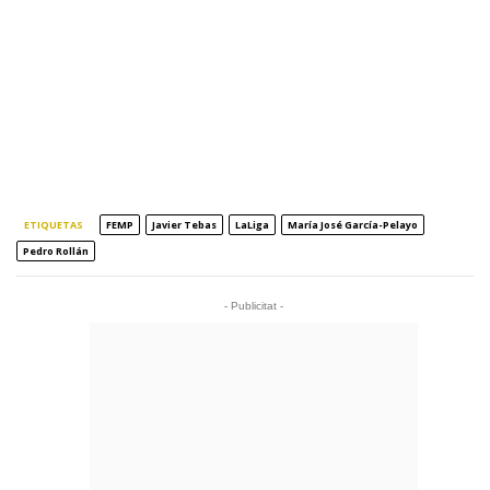
ETIQUETAS
FEMP
Javier Tebas
LaLiga
María José García-Pelayo
Pedro Rollán
- Publicitat -