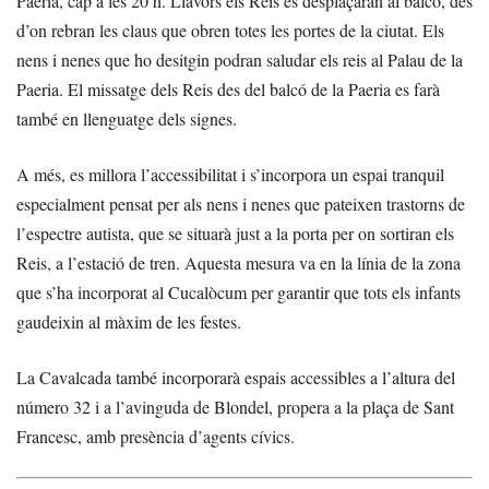
Paeria, cap a les 20 h. Llavors els Reis es desplaçaran al balcó, des
d’on rebran les claus que obren totes les portes de la ciutat. Els
nens i nenes que ho desitgin podran saludar els reis al Palau de la
Paeria. El missatge dels Reis des del balcó de la Paeria es farà
també en llenguatge dels signes.
A més, es millora l’accessibilitat i s’incorpora un espai tranquil
especialment pensat per als nens i nenes que pateixen trastorns de
l’espectre autista, que se situarà just a la porta per on sortiran els
Reis, a l’estació de tren. Aquesta mesura va en la línia de la zona
que s’ha incorporat al Cucalòcum per garantir que tots els infants
gaudeixin al màxim de les festes.
La Cavalcada també incorporarà espais accessibles a l’altura del
número 32 i a l’avinguda de Blondel, propera a la plaça de Sant
Francesc, amb presència d’agents cívics.