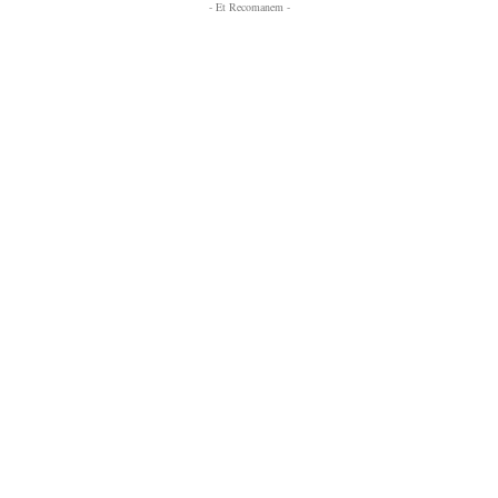
- Et Recomanem -