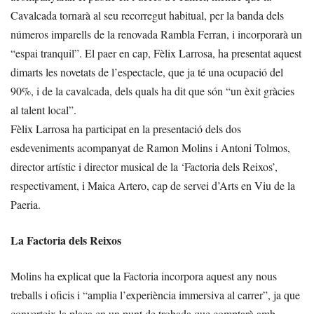
Cavalcada tornarà al seu recorregut habitual, per la banda dels
números imparells de la renovada Rambla Ferran, i incorporarà un
“espai tranquil”. El paer en cap, Fèlix Larrosa, ha presentat aquest
dimarts les novetats de l’espectacle, que ja té una ocupació del
90%, i de la cavalcada, dels quals ha dit que són “un èxit gràcies
al talent local”.
Fèlix Larrosa ha participat en la presentació dels dos
esdeveniments acompanyat de Ramon Molins i Antoni Tolmos,
director artístic i director musical de la ‘Factoria dels Reixos’,
respectivament, i Maica Artero, cap de servei d’Arts en Viu de la
Paeria.
La Factoria dels Reixos
Molins ha explicat que la Factoria incorpora aquest any nous
treballs i oficis i “amplia l’experiència immersiva al carrer”, ja que
converteix la plaça en un punt de trobada que comptarà amb