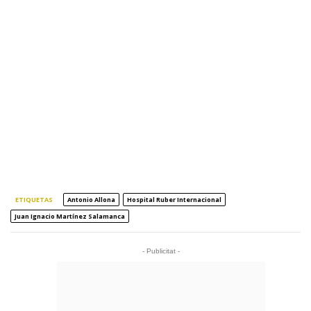
ETIQUETAS
Antonio Allona
Hospital Ruber Internacional
Juan Ignacio Martínez Salamanca
- Publicitat -