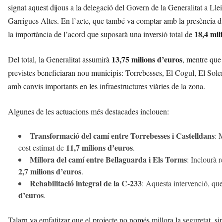
r
signat aquest dijous a la delegació del Govern de la Generalitat a Lle
a
Garrigues Altes. En l’acte, que també va comptar amb la presència d’al
a
18,4 mil
la importància de l’acord que suposarà una inversió total de
v
u
i
13,75 milions d’euros
Del total, la Generalitat assumirà
, mentre que
previstes beneficiaran nou municipis: Torrebesses, El Cogul, El Sol
amb canvis importants en les infraestructures viàries de la zona.
Algunes de les actuacions més destacades inclouen:
Transformació del camí entre Torrebesses i Castelldans
: 
11,7 milions d’euros
cost estimat de
.
Millora del camí entre Bellaguarda i Els Torms
: Inclourà 
2,7 milions d’euros
.
Rehabilitació integral de la C-233
: Aquesta intervenció, que
d’euros
.
Talarn va emfatitzar que el projecte no només millora la seguretat, sinó 