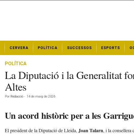
N
CERVERA
POLÍTICA
SUCCESSOS
ESPORTS
O
o
t
í
POLÍTICA
c
La Diputació i la Generalitat fo
i
e
Altes
s
d
Por
Redacció
-
14 de maig de 2026
e
C
Un acord històric per a les Garrigu
e
r
v
Joan Talarn
El president de la Diputació de Lleida,
, i la consellera
e