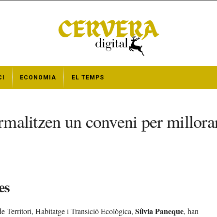
CI
ECONOMIA
EL TEMPS
rmalitzen un conveni per millorar
es
Sílvia Paneque
 de Territori, Habitatge i Transició Ecològica,
, han