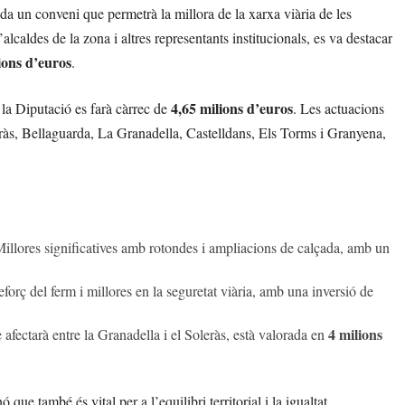
ida un conveni que permetrà la millora de la xarxa viària de les
caldes de la zona i altres representants institucionals, es va destacar
ions d’euros
.
4,65 milions d’euros
 la Diputació es farà càrrec de
. Les actuacions
eràs, Bellaguarda, La Granadella, Castelldans, Els Torms i Granyena,
Millores significatives amb rotondes i ampliacions de calçada, amb un
reforç del ferm i millores en la seguretat viària, amb una inversió de
4 milions
 afectarà entre la Granadella i el Soleràs, està valorada en
que també és vital per a l’equilibri territorial i la igualtat