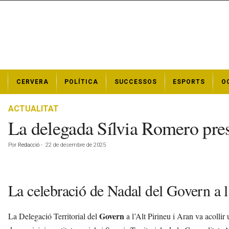
N
CERVERA
POLÍTICA
SUCCESSOS
ESPORTS
O
o
t
í
ACTUALITAT
c
La delegada Sílvia Romero presi
i
e
Por
Redacció
-
22 de desembre de 2025
s
d
e
C
La celebració de Nadal del Govern a l
e
r
v
Govern
La Delegació Territorial del
a l’Alt Pirineu i Aran va acollir
e