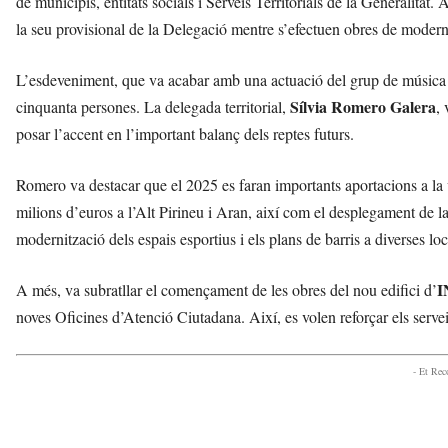
de municipis, entitats socials i Serveis Territorials de la Generalitat.
r
la seu provisional de la Delegació mentre s’efectuen obres de modernit
a
a
v
L’esdeveniment, que va acabar amb una actuació del grup de música t
u
Sílvia Romero Galera
cinquanta persones. La delegada territorial,
,
i
posar l’accent en l’important balanç dels reptes futurs.
Romero va destacar que el 2025 es faran importants aportacions a la
milions d’euros a l’Alt Pirineu i Aran, així com el desplegament de l
modernització dels espais esportius i els plans de barris a diverses loca
I
A més, va subratllar el començament de les obres del nou edifici d’
noves Oficines d’Atenció Ciutadana. Així, es volen reforçar els serveis
- Et Re