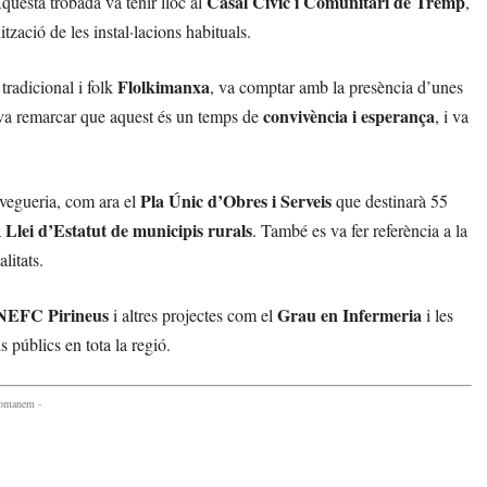
Casal Cívic i Comunitari de Tremp
 Aquesta trobada va tenir lloc al
,
zació de les instal·lacions habituals.
Flolkimanxa
radicional i folk
, va comptar amb la presència d’unes
convivència i esperança
 va remarcar que aquest és un temps de
, i va
Pla Únic d’Obres i Serveis
 vegueria, com ara el
que destinarà 55
Llei d’Estatut de municipis rurals
a
. També es va fer referència a la
litats.
NEFC Pirineus
Grau en Infermeria
i altres projectes com el
i les
 públics en tota la regió.
comanem -