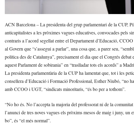
ACN Barcelona – La presidenta del grup parlamentari de la CUP, Pilar
anticapitalistes a les pròximes vagues educatives, convocades pels s
contraris a l’acord segellat entre el Departament d’Educació, CCOO
al Govern que “s’assegui a parlar”, una cosa que, a parer seu, “sembl
política des de Catalunya”, precisament el dia que el Congrés debat e
aquest Parlament de sobirania” en “traslladar tots els acords” a Madr
La presidenta parlamentària de la CUP ha lamentat que, tot i les peticio
consellera d’Educació i Formació Professional, Esther Niubó, “no hag
amb CCOO i UGT, “sindicats minoritaris, “és bo per a tothom”.
“No ho és. No l’accepta la majoria del professorat ni de la comunitat 
l’anunci de tres noves vagues els pròxims mesos de maig i juny, un e
bo”, és “el més normal”.