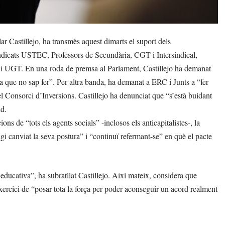
 Castillejo, ha transmès aquest dimarts el suport dels
indicats USTEC, Professors de Secundària, CGT i Intersindical,
 i UGT. En una roda de premsa al Parlament, Castillejo ha demanat
a que no sap fer”. Per altra banda, ha demanat a ERC i Junts a “fer
l Consorci d’Inversions. Castillejo ha denunciat que “s’està buidant
id.
ns de “tots els agents socials” -inclosos els anticapitalistes-, la
i canviat la seva postura” i “continuï refermant-se” en què el pacte
educativa”, ha subratllat Castillejo. Així mateix, considera que
xercici de “posar tota la força per poder aconseguir un acord realment