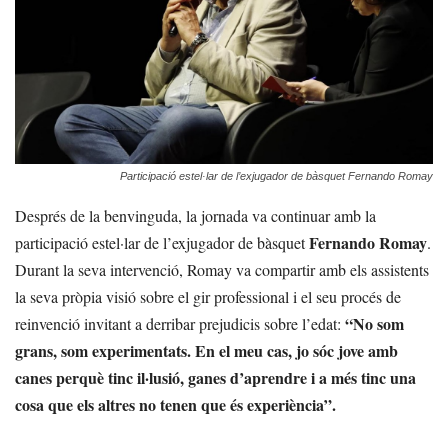
Participació estel·lar de l’exjugador de bàsquet Fernando Romay
Després de la benvinguda, la jornada va continuar amb la
Fernando Romay
participació estel·lar de l’exjugador de bàsquet
.
Durant la seva intervenció, Romay va compartir amb els assistents
la seva pròpia visió sobre el gir professional i el seu procés de
“No som
reinvenció invitant a derribar prejudicis sobre l’edat:
grans, som experimentats. En el meu cas, jo sóc jove amb
canes perquè tinc il·lusió, ganes d’aprendre i a més tinc una
cosa que els altres no tenen que és experiència”.