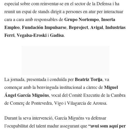
especial sobre com reinventar-se en el sector de la Defensa i ha
reunit un espai de stands dirigit a persones en atur per interactuar
Grupo Nortempo
Inserta
cara a cara amb responsables de
,
Empleo
Fundación Impulsarse
Beproject
Avigal
Industrias
,
,
,
,
Ferri
Vegalsa-Eroski
Gadisa
,
i
.
Beatriz Torija
La jornada, presentada i conduïda per
, va
Miguel
començar amb la benvinguda institucional a càrrec de
Ángel García Miguéns
, vocal del Comitè Executiu de la Cambra
de Comerç de Pontevedra, Vigo i Vilagarcía de Arousa.
Durant la seva intervenció, García Miguéns va defensar
“avui som aquí per
l’ocupabilitat del talent madur assegurant que