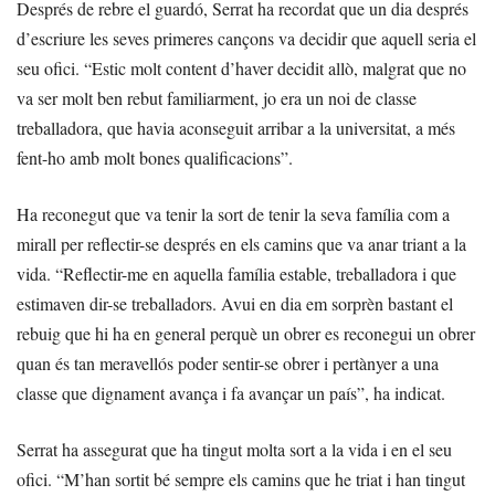
Després de rebre el guardó, Serrat ha recordat que un dia després
d’escriure les seves primeres cançons va decidir que aquell seria el
seu ofici. “Estic molt content d’haver decidit allò, malgrat que no
va ser molt ben rebut familiarment, jo era un noi de classe
treballadora, que havia aconseguit arribar a la universitat, a més
fent-ho amb molt bones qualificacions”.
Ha reconegut que va tenir la sort de tenir la seva família com a
mirall per reflectir-se després en els camins que va anar triant a la
vida. “Reflectir-me en aquella família estable, treballadora i que
estimaven dir-se treballadors. Avui en dia em sorprèn bastant el
rebuig que hi ha en general perquè un obrer es reconegui un obrer
quan és tan meravellós poder sentir-se obrer i pertànyer a una
classe que dignament avança i fa avançar un país”, ha indicat.
Serrat ha assegurat que ha tingut molta sort a la vida i en el seu
ofici. “M’han sortit bé sempre els camins que he triat i han tingut