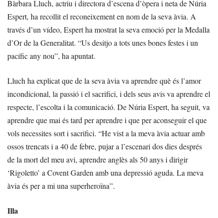
Bàrbara Lluch, actriu i directora d’escena d’òpera i neta de Núria
Espert, ha recollit el reconeixement en nom de la seva àvia. A
través d’un vídeo, Espert ha mostrat la seva emoció per la Medalla
d’Or de la Generalitat. “Us desitjo a tots unes bones festes i un
pacífic any nou”, ha apuntat.
Lluch ha explicat que de la seva àvia va aprendre què és l’amor
incondicional, la passió i el sacrifici, i dels seus avis va aprendre el
respecte, l’escolta i la comunicació. De Núria Espert, ha seguit, va
aprendre que mai és tard per aprendre i que per aconseguir el que
vols necessites sort i sacrifici. “He vist a la meva àvia actuar amb
ossos trencats i a 40 de febre, pujar a l’escenari dos dies després
de la mort del meu avi, aprendre anglès als 50 anys i dirigir
‘Rigoletto’ a Covent Garden amb una depressió aguda. La meva
àvia és per a mi una superheroïna”.
Illa