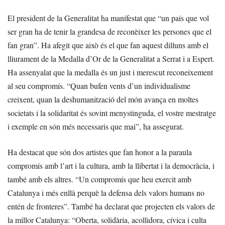
El president de la Generalitat ha manifestat que “un país que vol
ser gran ha de tenir la grandesa de reconèixer les persones que el
fan gran”. Ha afegit que això és el que fan aquest dilluns amb el
lliurament de la Medalla d’Or de la Generalitat a Serrat i a Espert.
Ha assenyalat que la medalla és un just i merescut reconeixement
al seu compromís. “Quan bufen vents d’un individualisme
creixent, quan la deshumanització del món avança en moltes
societats i la solidaritat és sovint menystinguda, el vostre mestratge
i exemple en són més necessaris que mai”, ha assegurat.
Ha destacat que són dos artistes que fan honor a la paraula
compromís amb l’art i la cultura, amb la llibertat i la democràcia, i
també amb els altres. “Un compromís que heu exercit amb
Catalunya i més enllà perquè la defensa dels valors humans no
entén de fronteres”. També ha declarat que projecten els valors de
la millor Catalunya: “Oberta, solidària, acollidora, cívica i culta