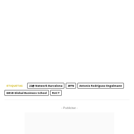
ETIQUETAS
22@ Network Barcelona
4YFN
Antonio Rodríguez Engelmann
GBSB Global Business School
RUCT
- Publicitat -