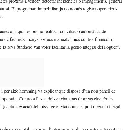
ntractes pròxims a vèncer, detectar incidències o impagaments, generar
atural. El programari immobiliari ja no només registra operacions:
ro.
ies a la qual es podria realitzar conciliació automàtica de
u de factures, menys tasques manuals i més control financer i
la seva fundació van voler facilitar la gestió integral del lloguer”.
”, i per això homming va explicar que disposa d’un nou panell de
l operatiu. Controla l’estat dels enviaments (correus electrònics
’ (captura exacta) del missatge enviat com a suport operatiu i legal
oberta i escalable, capaç d’integrar-se amb l’ecosistema tecnològic