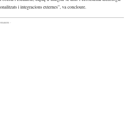
nalitzats i integracions externes”, va concloure.
comanem -