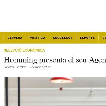
N
CERVERA
POLÍTICA
SUCCESSOS
ESPORTS
O
o
t
í
SELECCIÓ ECONÒMICA
c
Homming presenta el seu Agent 
i
e
Por
Jordi González
-
19 de maig de 2026
s
d
e
C
e
r
v
e