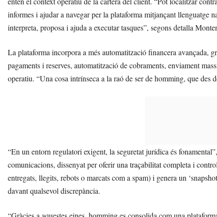
entén el context operatiu de la cartera del client. “Pot localitzar co
informes i ajudar a navegar per la plataforma mitjançant llenguatge n
interpreta, proposa i ajuda a executar tasques”, segons detalla Monte
La plataforma incorpora a més automatització financera avançada, gràc
pagaments i reserves, automatització de cobraments, enviament massi
operatiu. “Una cosa intrínseca a la raó de ser de homming, que des de 
“En un entorn regulatori exigent, la seguretat jurídica és fonamental
comunicacions, dissenyat per oferir una traçabilitat completa i contro
entregats, llegits, rebots o marcats com a spam) i genera un ‘snapshot
davant qualsevol discrepància.
“Gràcies a aquestes eines, homming es consolida com una plataforma 