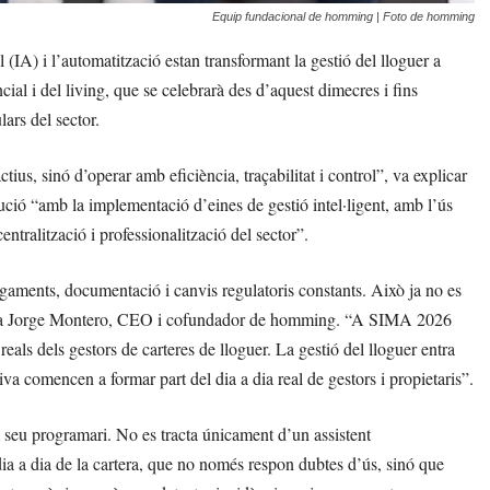
Equip fundacional de homming | Foto de homming
 (IA) i l’automatització estan transformant la gestió del lloguer a
ial i del living, que se celebrarà des d’aquest dimecres i fins
lars del sector.
ius, sinó d’operar amb eficiència, traçabilitat i control”, va explicar
ció “amb la implementació d’eines de gestió intel·ligent, amb l’ús
entralització i professionalització del sector”.
agaments, documentació i canvis regulatoris constants. Això ja no es
yala Jorge Montero, CEO i cofundador de homming. “A SIMA 2026
eals dels gestors de carteres de lloguer. La gestió del lloguer entra
tiva comencen a formar part del dia a dia real de gestors i propietaris”.
al seu programari. No es tracta únicament d’un assistent
dia a dia de la cartera, que no només respon dubtes d’ús, sinó que