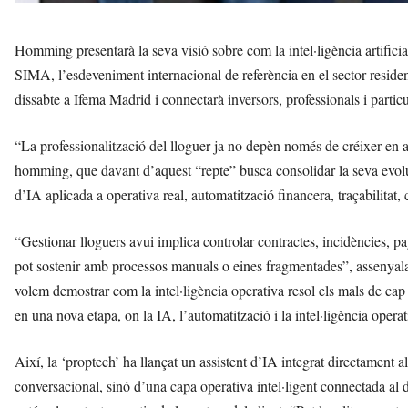
Homming presentarà la seva visió sobre com la intel·ligència artificial
SIMA, l’esdeveniment internacional de referència en el sector residenc
dissabte a Ifema Madrid i connectarà inversors, professionals i particu
“La professionalització del lloguer ja no depèn només de créixer en act
homming, que davant d’aquest “repte” busca consolidar la seva evolu
d’IA aplicada a operativa real, automatització financera, traçabilitat, c
“Gestionar lloguers avui implica controlar contractes, incidències, p
pot sostenir amb processos manuals o eines fragmentades”, assen
volem demostrar com la intel·ligència operativa resol els mals de cap r
en una nova etapa, on la IA, l’automatització i la intel·ligència opera
Així, la ‘proptech’ ha llançat un assistent d’IA integrat directament 
conversacional, sinó d’una capa operativa intel·ligent connectada al 