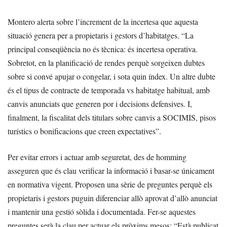
Montero alerta sobre l’increment de la incertesa que aquesta
situació genera per a propietaris i gestors d’habitatges. “La
principal conseqüència no és tècnica: és incertesa operativa.
Sobretot, en la planificació de rendes perquè sorgeixen dubtes
sobre si convé apujar o congelar, i sota quin índex. Un altre dubte
és el tipus de contracte de temporada vs habitatge habitual, amb
canvis anunciats que generen por i decisions defensives. I,
finalment, la fiscalitat dels titulars sobre canvis a SOCIMIS, pisos
turístics o bonificacions que creen expectatives”.
Per evitar errors i actuar amb seguretat, des de homming
asseguren que és clau verificar la informació i basar-se únicament
en normativa vigent. Proposen una sèrie de preguntes perquè els
propietaris i gestors puguin diferenciar allò aprovat d’allò anunciat
i mantenir una gestió sòlida i documentada. Fer-se aquestes
preguntes serà la clau per actuar els pròxims mesos: “Està publicat