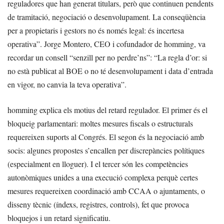
reguladores que han generat titulars, però que continuen pendents
de tramitació, negociació o desenvolupament. La conseqüència
per a propietaris i gestors no és només legal: és incertesa
operativa”. Jorge Montero, CEO i cofundador de homming, va
recordar un consell “senzill per no perdre’ns”: “La regla d’or: si
no està publicat al BOE o no té desenvolupament i data d’entrada
en vigor, no canvia la teva operativa”.
homming explica els motius del retard regulador. El primer és el
bloqueig parlamentari: moltes mesures fiscals o estructurals
requereixen suports al Congrés. El segon és la negociació amb
socis: algunes propostes s’encallen per discrepàncies polítiques
(especialment en lloguer). I el tercer són les competències
autonòmiques unides a una execució complexa perquè certes
mesures requereixen coordinació amb CCAA o ajuntaments, o
disseny tècnic (índexs, registres, controls), fet que provoca
bloquejos i un retard significatiu.