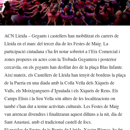
ACN Lleida – Gegants i castellers han mobilitzat els carrers de
Lleida en el marc del tercer dia de les Festes de Maig. La
participació ciutadana s’ha fet notar sobretot a l’Eix Comercial i
zones properes en actes com la Trobada Gegantera i posterior
cercavila, on els gegants han desfilat des de la plaça Blas Infante.
Així mateix, els Castellers de Lleida han tenyit de bordeus la plaça
de la Paeria en una diada amb la Colla Vella dels Xiquets de
Valls, els Moixiganguers d’Igualada i els Xiquets de Reus. Els
Camps Elisis i la Seu Vella són altres de les localitzacions on
també s’han dut a terme activitats culturals. Les Festes de Maig
van arrencar divendres i finalitzaran aquest dilluns a la nit, dia de
Sant Anastasi, amb el tradicional castell de focs.
El regidor de Festes de la Paeria de Lleida, Xavier Blanco, ha fet