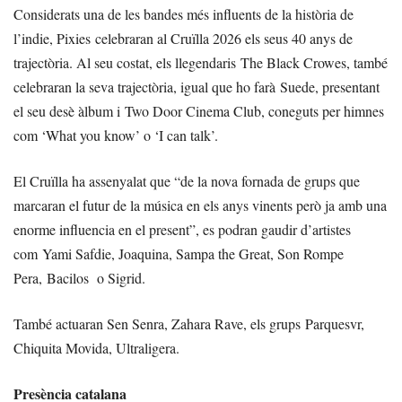
Considerats una de les bandes més influents de la història de
l’indie, Pixies celebraran al Cruïlla 2026 els seus 40 anys de
trajectòria. Al seu costat, els llegendaris The Black Crowes, també
celebraran la seva trajectòria, igual que ho farà Suede, presentant
el seu desè àlbum i Two Door Cinema Club, coneguts per himnes
com ‘What you know’ o ‘I can talk’.
El Cruïlla ha assenyalat que “de la nova fornada de grups que
marcaran el futur de la música en els anys vinents però ja amb una
enorme influencia en el present”, es podran gaudir d’artistes
com Yami Safdie, Joaquina, Sampa the Great, Son Rompe
Pera, Bacilos o Sigrid.
També actuaran Sen Senra, Zahara Rave, els grups Parquesvr,
Chiquita Movida, Ultraligera.
Presència catalana