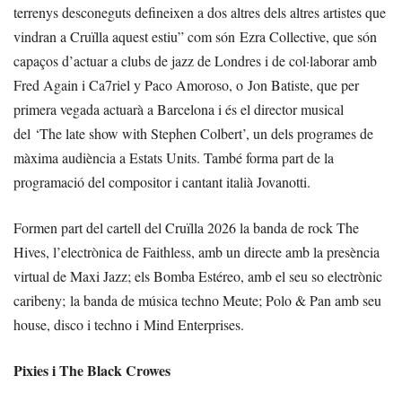
terrenys desconeguts defineixen a dos altres dels altres artistes que
vindran a Cruïlla aquest estiu” com són Ezra Collective, que són
capaços d’actuar a clubs de jazz de Londres i de col·laborar amb
Fred Again i Ca7riel y Paco Amoroso, o Jon Batiste, que per
primera vegada actuarà a Barcelona i és el director musical
del ‘The late show with Stephen Colbert’, un dels programes de
màxima audiència a Estats Units. També forma part de la
programació del compositor i cantant italià Jovanotti.
Formen part del cartell del Cruïlla 2026 la banda de rock The
Hives, l’electrònica de Faithless, amb un directe amb la presència
virtual de Maxi Jazz; els Bomba Estéreo, amb el seu so electrònic
caribeny; la banda de música techno Meute; Polo & Pan amb seu
house, disco i techno i Mind Enterprises.
Pixies i The Black Crowes