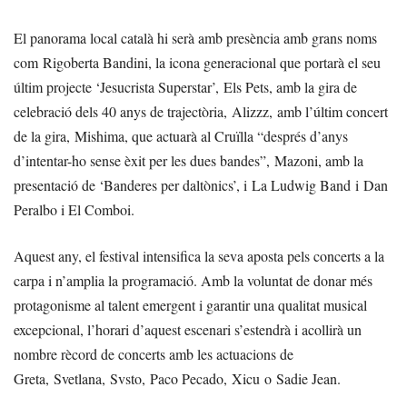
El panorama local català hi serà amb presència amb grans noms
com Rigoberta Bandini, la icona generacional que portarà el seu
últim projecte ‘Jesucrista Superstar’, Els Pets, amb la gira de
celebració dels 40 anys de trajectòria, Alizzz, amb l’últim concert
de la gira, Mishima, que actuarà al Cruïlla “després d’anys
d’intentar-ho sense èxit per les dues bandes”, Mazoni, amb la
presentació de ‘Banderes per daltònics’, i La Ludwig Band i Dan
Peralbo i El Comboi.
Aquest any, el festival intensifica la seva aposta pels concerts a la
carpa i n’amplia la programació. Amb la voluntat de donar més
protagonisme al talent emergent i garantir una qualitat musical
excepcional, l’horari d’aquest escenari s’estendrà i acollirà un
nombre rècord de concerts amb les actuacions de
Greta, Svetlana, Svsto, Paco Pecado, Xicu o Sadie Jean.