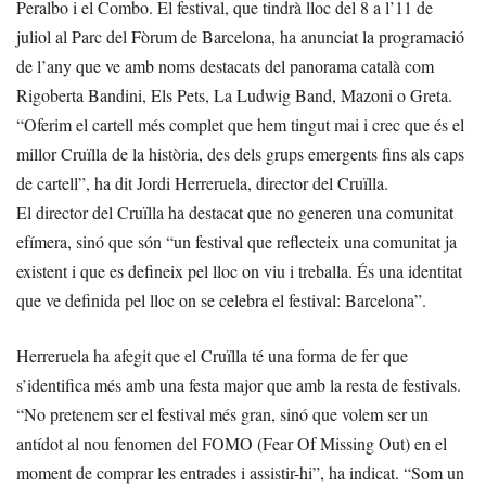
Peralbo i el Combo. El festival, que tindrà lloc del 8 a l’11 de
juliol al Parc del Fòrum de Barcelona, ha anunciat la programació
de l’any que ve amb noms destacats del panorama català com
Rigoberta Bandini, Els Pets, La Ludwig Band, Mazoni o Greta.
“Oferim el cartell més complet que hem tingut mai i crec que és el
millor Cruïlla de la història, des dels grups emergents fins als caps
de cartell”, ha dit Jordi Herreruela, director del Cruïlla.
El director del Cruïlla ha destacat que no generen una comunitat
efímera, sinó que són “un festival que reflecteix una comunitat ja
existent i que es defineix pel lloc on viu i treballa. És una identitat
que ve definida pel lloc on se celebra el festival: Barcelona”.
Herreruela ha afegit que el Cruïlla té una forma de fer que
s’identifica més amb una festa major que amb la resta de festivals.
“No pretenem ser el festival més gran, sinó que volem ser un
antídot al nou fenomen del FOMO (Fear Of Missing Out) en el
moment de comprar les entrades i assistir-hi”, ha indicat. “Som un