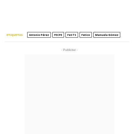
ETIQUETAS
Antonio Pérez
FECPE
FeSTS
Fetico
Manuela Gómez
- Publicitat -