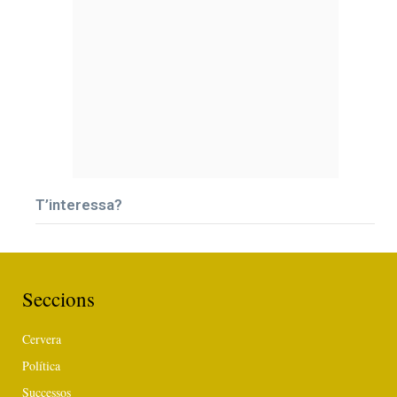
T’interessa?
Seccions
Cervera
Política
Successos