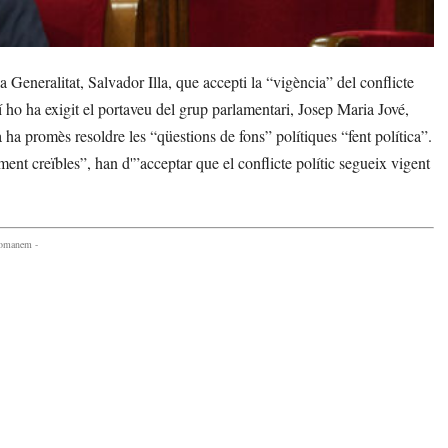
eneralitat, Salvador Illa, que accepti la “vigència” del conflicte
í ho ha exigit el portaveu del grup parlamentari, Josep Maria Jové,
a ha promès resoldre les “qüestions de fons” polítiques “fent política”.
ent creïbles”, han d'”acceptar que el conflicte polític segueix vigent
comanem -