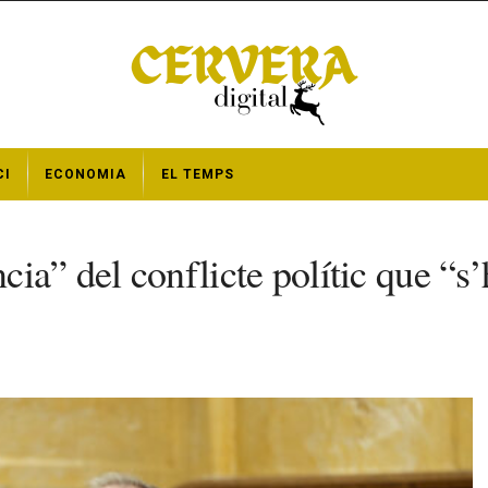
CI
ECONOMIA
EL TEMPS
a” del conflicte polític que “s’h