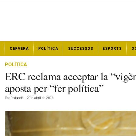
N
CERVERA
POLÍTICA
SUCCESSOS
ESPORTS
O
o
t
í
POLÍTICA
c
ERC reclama acceptar la “vigènci
i
e
aposta per “fer política”
s
d
Por
Redacció
-
29 d'abril de 2026
e
C
e
r
v
e