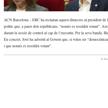
ACN Barcelona – ERC ha reclamat aquest dimecres al president de la G
polític que, a parer dels republicans, “només es resoldrà votant”. Aix
durant la sessió de control al cap de l’executiu. Per la seva banda, Ill
En concret, Jové ha advertit al Govern que, si volen ser “democràticam
i que només es resoldrà votant”.
- Et Re