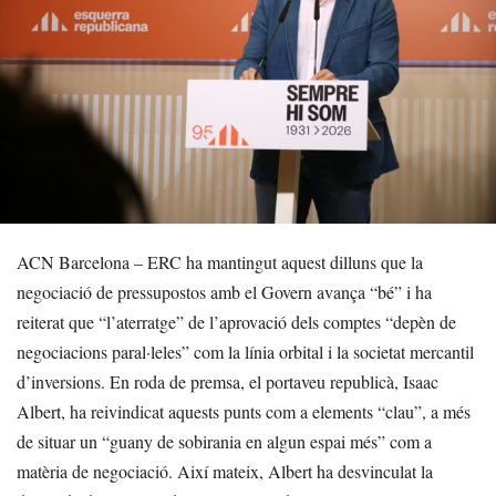
ACN Barcelona – ERC ha mantingut aquest dilluns que la
negociació de pressupostos amb el Govern avança “bé” i ha
reiterat que “l’aterratge” de l’aprovació dels comptes “depèn de
negociacions paral·leles” com la línia orbital i la societat mercantil
d’inversions. En roda de premsa, el portaveu republicà, Isaac
Albert, ha reivindicat aquests punts com a elements “clau”, a més
de situar un “guany de sobirania en algun espai més” com a
matèria de negociació. Així mateix, Albert ha desvinculat la