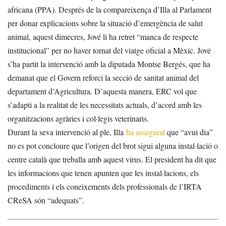
africana (PPA). Després de la compareixença d’Illa al Parlament
per donar explicacions sobre la situació d’emergència de salut
animal, aquest dimecres, Jové li ha retret “manca de respecte
institucional” per no haver tornat del viatge oficial a Mèxic. Jové
s’ha partit la intervenció amb la diputada Montse Bergés, que ha
demanat que el Govern reforci la secció de sanitat animal del
departament d’Agricultura. D’aquesta manera, ERC vol que
s’adapti a la realitat de les necessitats actuals, d’acord amb les
organitzacions agràries i col·legis veterinaris.
Durant la seva intervenció al ple, Illa
ha assegurat
que “avui dia”
no es pot concloure que l’origen del brot sigui alguna instal·lació o
centre català que treballa amb aquest virus. El president ha dit que
les informacions que tenen apunten que les instal·lacions, els
procediments i els coneixements dels professionals de l’IRTA
CReSA són “adequats”.