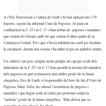
A l’Eix Transversal a l’altura de Gurb s’hi han aplegat uns 170
tractors, segons ha informat Unió de Pagesos. Al punt on
conflueixen la C-25 i la C-17 s’han trobat els pagesos i ramaders
que venien de Girona, amb els que venien d’altres punts de la
Catalunya Central. Tot i que s’havia habilitat un carril per facilitar
la circulació, durant una estona s’ha tallat el pas en ambdós sentits.
Un cabirol i un porc senglar morts penjats de cap per avall dels
indicadors de la C-25 i la C-17 han presidit la lectura del manifest
dels pagesos en què reclamaven una millor gestió de la fauna
cinegètica. Des de Gurb, el responsable del boví de llet d’Unió de
Pagesos, Marc Xifra, ha valorat l’assistència de pagesos i
ramaders i que hagin sortit al carrer per protestar contra la
“nefasta” gestió de la fauna cinegètica. “Han deixat que es
convertís en una plaga”, ha afegit.