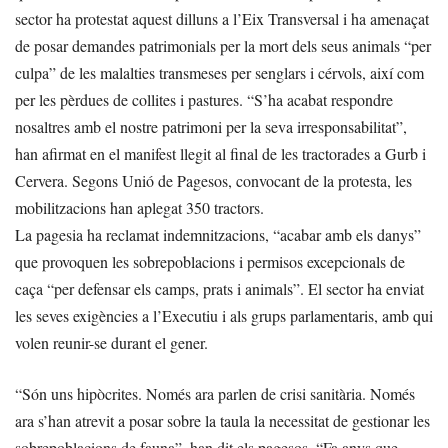
sector ha protestat aquest dilluns a l’Eix Transversal i ha amenaçat
de posar demandes patrimonials per la mort dels seus animals “per
culpa” de les malalties transmeses per senglars i cérvols, així com
per les pèrdues de collites i pastures. “S’ha acabat respondre
nosaltres amb el nostre patrimoni per la seva irresponsabilitat”,
han afirmat en el manifest llegit al final de les tractorades a Gurb i
Cervera. Segons Unió de Pagesos, convocant de la protesta, les
mobilitzacions han aplegat 350 tractors.
La pagesia ha reclamat indemnitzacions, “acabar amb els danys”
que provoquen les sobrepoblacions i permisos excepcionals de
caça “per defensar els camps, prats i animals”. El sector ha enviat
les seves exigències a l’Executiu i als grups parlamentaris, amb qui
volen reunir-se durant el gener.
“Són uns hipòcrites. Només ara parlen de crisi sanitària. Només
ara s’han atrevit a posar sobre la taula la necessitat de gestionar les
sobrepoblacions de fauna”, han dit els pagesos. “Fa anys que