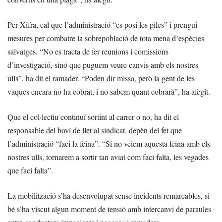
Per Xifra, cal que l’administració “es posi les piles” i prengui
mesures per combatre la sobrepoblació de tota mena d’espècies
salvatges. “No es tracta de fer reunions i comissions
d’investigació, sinó que puguem veure canvis amb els nostres
ulls”, ha dit el ramader. “Poden dir missa, però la gent de les
vaques encara no ha cobrat, i no sabem quant cobrarà”, ha afegit.
Que el col·lectiu continuï sortint al carrer o no, ha dit el
responsable del boví de llet al sindicat, depèn del fet que
l’administració “faci la feina”. “Si no veiem aquesta feina amb els
nostres ulls, tornarem a sortir tan aviat com faci falta, les vegades
que faci falta”.
La mobilització s’ha desenvolupat sense incidents remarcables, si
bé s’ha viscut algun moment de tensió amb intercanvi de paraules