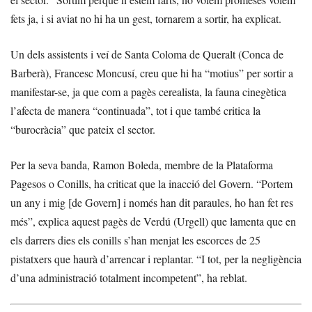
fets ja, i si aviat no hi ha un gest, tornarem a sortir, ha explicat.
Un dels assistents i veí de Santa Coloma de Queralt (Conca de
Barberà), Francesc Moncusí, creu que hi ha “motius” per sortir a
manifestar-se, ja que com a pagès cerealista, la fauna cinegètica
l’afecta de manera “continuada”, tot i que també critica la
“burocràcia” que pateix el sector.
Per la seva banda, Ramon Boleda, membre de la Plataforma
Pagesos o Conills, ha criticat que la inacció del Govern. “Portem
un any i mig [de Govern] i només han dit paraules, ho han fet res
més”, explica aquest pagès de Verdú (Urgell) que lamenta que en
els darrers dies els conills s’han menjat les escorces de 25
pistatxers que haurà d’arrencar i replantar. “I tot, per la negligència
d’una administració totalment incompetent”, ha reblat.