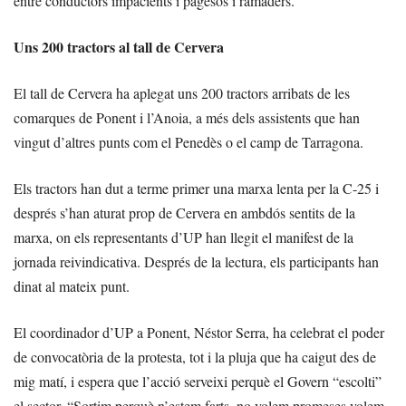
entre conductors impacients i pagesos i ramaders.
Uns 200 tractors al tall de Cervera
El tall de Cervera ha aplegat uns 200 tractors arribats de les
comarques de Ponent i l’Anoia, a més dels assistents que han
vingut d’altres punts com el Penedès o el camp de Tarragona.
Els tractors han dut a terme primer una marxa lenta per la C-25 i
després s’han aturat prop de Cervera en ambdós sentits de la
marxa, on els representants d’UP han llegit el manifest de la
jornada reivindicativa. Després de la lectura, els participants han
dinat al mateix punt.
El coordinador d’UP a Ponent, Néstor Serra, ha celebrat el poder
de convocatòria de la protesta, tot i la pluja que ha caigut des de
mig matí, i espera que l’acció serveixi perquè el Govern “escolti”
el sector. “Sortim perquè n’estem farts, no volem promeses volem