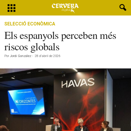
SELECCIÓ ECONÒMICA
Els espanyols perceben més
riscos globals
Por
Jordi González
-
28 d'abril de 2026