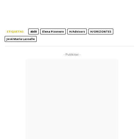
ETIQUETAS
40dB
Elena Pisonero
H/Advisors
H/ORIZONTES
José María Lassalle
- Publicitat -