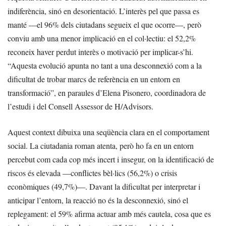
indiferència, sinó en desorientació. L’interès pel que passa es
manté —el 96% dels ciutadans segueix el que ocorre—, però
conviu amb una menor implicació en el col·lectiu: el 52,2%
reconeix haver perdut interès o motivació per implicar-s’hi.
“Aquesta evolució apunta no tant a una desconnexió com a la
dificultat de trobar marcs de referència en un entorn en
transformació”, en paraules d’Elena Pisonero, coordinadora de
l’estudi i del Consell Assessor de H/Advisors.
Aquest context dibuixa una seqüència clara en el comportament
social. La ciutadania roman atenta, però ho fa en un entorn
percebut com cada cop més incert i insegur, on la identificació de
riscos és elevada —conflictes bèl·lics (56,2%) o crisis
econòmiques (49,7%)—. Davant la dificultat per interpretar i
anticipar l’entorn, la reacció no és la desconnexió, sinó el
replegament: el 59% afirma actuar amb més cautela, cosa que es