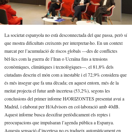
La societat espanyola no està desconnectada del que passa, però sí
que mostra dificultats creixents per interpretar-ho. En un context
marcat per l’acumulació de riscos globals —des de conflictes
bèl·lics com la guerra de l’Iran o Ucraïna fins a tensions
econòmiques, climàtiques i tecnològiques—, el 81,8% dels
ciutadans descriu el món com a inestable i el 72,9% considera que
és més insegur que fa una dècada; en aquest entorn, més de la
meitat projecta el futur amb incertesa (53,2%), segons les
conclusions del primer informe H/ORIZONTES presentat avui a
Madrid, i elaborat per H/Advisors en col·laboració amb 40dB.
Aquest informe busca desxifrar periòdicament els reptes i
preocupacions que impulsaran l’agenda pública a Espanya.
Aquesta sensació d’incertesa no es tradueix automàticament en