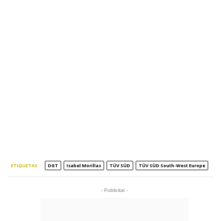
ETIQUETAS
DGT
Isabel Morillas
TÜV SÜD
TÜV SÜD South-West Europe
- Publicitat -