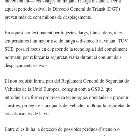
incrementant-se els viatges de mitjana i llarga distància. Per a
aquest període estival, la Direcció General de Trànsit (DGT)
preveu més de cent milions de desplaçaments.
En aquest context marcat per trajectes llargs, trànsit dens, altes
temperatures i un major risc de fatiga o distracció al volant, TÜV
SÜD posa el focus en el paper de la tecnologia i del compliment
normatiu per reforçar la seguretat viària durant el conjunt dels
desplaçaments estivals.
El nou requisit forma part del Reglament General de Seguretat de
Vehicles de la Unió Europea, conegut com a GSR2, que
introdueix de forma progressiva tecnologies orientades a prevenir
sinistres, protegir els ocupants del vehicle i millorar la seguretat de
tots els usuaris de la via.
Entre elles hi ha la detecció de possibles pèrdues d’atenció o