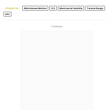
ETIQUETAS
Able Human Motion
CCS
Montserrat Guàrdia
Teresa Riesgo
UPC
- Publicitat -