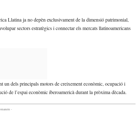
rica Llatina ja no depèn exclusivament de la dimensió patrimonial,
olupar sectors estratègics i connectar els mercats llatinoamericans
nt un dels principals motors de creixement econòmic, ocupació i
olució de l’espai econòmic iberoamericà durant la pròxima dècada.
comanem -