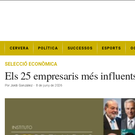
N
CERVERA
POLÍTICA
SUCCESSOS
ESPORTS
O
o
t
í
SELECCIÓ ECONÒMICA
c
Els 25 empresaris més influents
i
e
Por
Jordi González
-
8 de juny de 2026
s
d
e
C
e
r
v
e