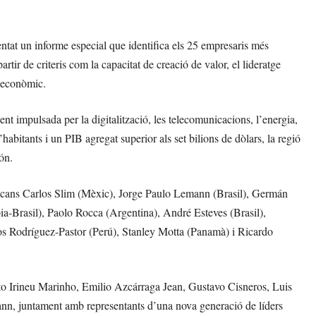
tat un informe especial que identifica els 25 empresaris més
rtir de criteris com la capacitat de creació de valor, el lideratge
e econòmic.
nt impulsada per la digitalització, les telecomunicacions, l’energia,
habitants i un PIB agregat superior als set bilions de dòlars, la regió
ón.
mericans Carlos Slim (Mèxic), Jorge Paulo Lemann (Brasil), Germán
-Brasil), Paolo Rocca (Argentina), André Esteves (Brasil),
os Rodríguez-Pastor (Perú), Stanley Motta (Panamà) i Ricardo
erto Irineu Marinho, Emilio Azcárraga Jean, Gustavo Cisneros, Luis
 juntament amb representants d’una nova generació de líders