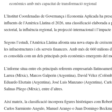
econòmics amb més capacitat de transformació regional
L’Institut Coordenadas de Governança i Economia Aplicada ha presen
influents de l’Amèrica Llatina el 2026, una classificació elaborada a pa
sectorial, la influència regional, la projecció internacional i l’impact
Segons l’estudi, l’Amèrica Llatina afronta una nova etapa de creixeme
les infraestructures i els serveis financers. Amb més de 660 milions d’
es consolida com un dels principals pols econòmics emergents del m
L’informe situa entre els principals referents empresarials llatinoa
Larrea (Mèxic), Marcos Galperin (Argentina), David Vélez (Colòmbia
Eduardo Elsztain (Argentina), José Luis Manzano (Argentina), Carl
Salinas Pliego (Mèxic), entre d’altres.
Així mateix, la classificació incorpora figures històriques com Rob
Carlos Sarmiento Angulo, Manuel Arango o Juan Domingo Beckmann,