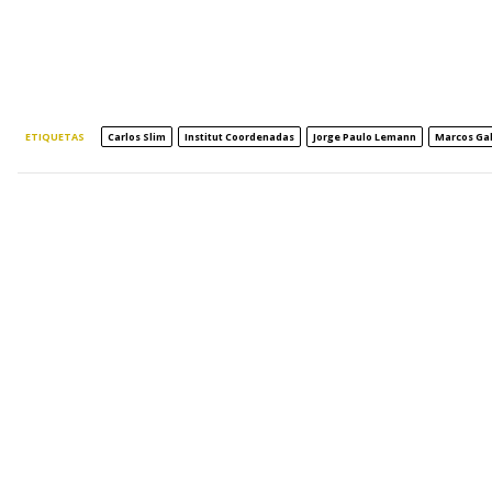
ETIQUETAS
Carlos Slim
Institut Coordenadas
Jorge Paulo Lemann
Marcos Gal