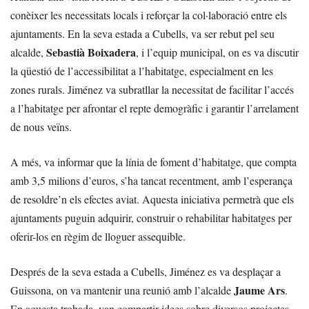
conèixer les necessitats locals i reforçar la col·laboració entre els
ajuntaments. En la seva estada a Cubells, va ser rebut pel seu
Sebastià Boixadera
alcalde,
, i l’equip municipal, on es va discutir
la qüestió de l’accessibilitat a l’habitatge, especialment en les
zones rurals. Jiménez va subratllar la necessitat de facilitar l’accés
a l’habitatge per afrontar el repte demogràfic i garantir l’arrelament
de nous veïns.
A més, va informar que la línia de foment d’habitatge, que compta
amb 3,5 milions d’euros, s’ha tancat recentment, amb l’esperança
de resoldre’n els efectes aviat. Aquesta iniciativa permetrà que els
ajuntaments puguin adquirir, construir o rehabilitar habitatges per
oferir-los en règim de lloguer assequible.
Després de la seva estada a Cubells, Jiménez es va desplaçar a
Jaume Ars
Guissona, on va mantenir una reunió amb l’alcalde
.
En aquesta trobada, van compartir idees sobre diversos projectes