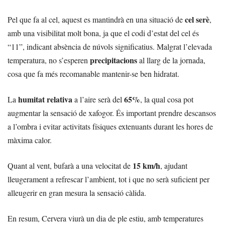
cel serè
Pel que fa al cel, aquest es mantindrà en una situació de
,
amb una visibilitat molt bona, ja que el codi d’estat del cel és
“11”, indicant absència de núvols significatius. Malgrat l’elevada
precipitacions
temperatura, no s’esperen
al llarg de la jornada,
cosa que fa més recomanable mantenir-se ben hidratat.
humitat relativa
65%
La
a l’aire serà del
, la qual cosa pot
augmentar la sensació de xafogor. És important prendre descansos
a l’ombra i evitar activitats físiques extenuants durant les hores de
màxima calor.
15 km/h
Quant al vent, bufarà a una velocitat de
, ajudant
lleugerament a refrescar l’ambient, tot i que no serà suficient per
alleugerir en gran mesura la sensació càlida.
En resum, Cervera viurà un dia de ple estiu, amb temperatures