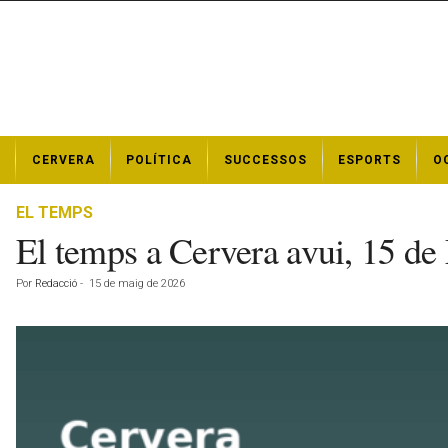
N
CERVERA
POLÍTICA
SUCCESSOS
ESPORTS
O
o
t
í
EL TEMPS
c
El temps a Cervera avui, 15 d
i
e
Por
Redacció
-
15 de maig de 2026
s
d
e
C
e
r
v
e