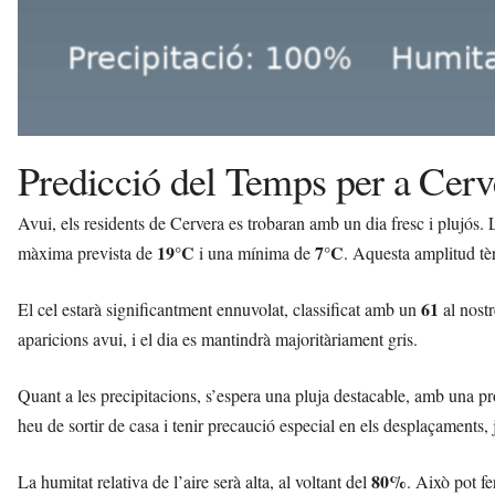
Predicció del Temps per a Cer
Avui, els residents de Cervera es trobaran amb un dia fresc i plujó
19°C
7°C
màxima prevista de
i una mínima de
. Aquesta amplitud tèr
61
El cel estarà significantment ennuvolat, classificat amb un
al nostr
aparicions avui, i el dia es mantindrà majoritàriament gris.
Quant a les precipitacions, s’espera una pluja destacable, amb una pr
heu de sortir de casa i tenir precaució especial en els desplaçaments
80%
La humitat relativa de l’aire serà alta, al voltant del
. Això pot fe