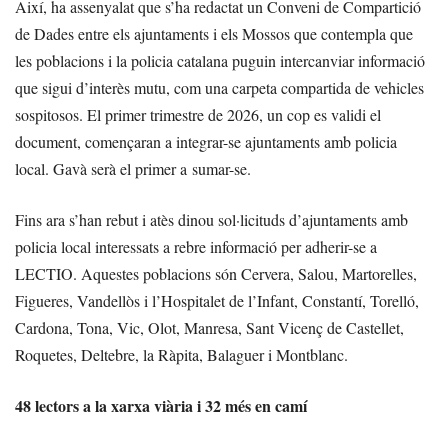
Així, ha assenyalat que s’ha redactat un Conveni de Compartició
de Dades entre els ajuntaments i els Mossos que contempla que
les poblacions i la policia catalana puguin intercanviar informació
que sigui d’interès mutu, com una carpeta compartida de vehicles
sospitosos. El primer trimestre de 2026, un cop es validi el
document, començaran a integrar-se ajuntaments amb policia
local. Gavà serà el primer a sumar-se.
Fins ara s’han rebut i atès dinou sol·licituds d’ajuntaments amb
policia local interessats a rebre informació per adherir-se a
LECTIO. Aquestes poblacions són Cervera, Salou, Martorelles,
Figueres, Vandellòs i l’Hospitalet de l’Infant, Constantí, Torelló,
Cardona, Tona, Vic, Olot, Manresa, Sant Vicenç de Castellet,
Roquetes, Deltebre, la Ràpita, Balaguer i Montblanc.
48 lectors a la xarxa viària i 32 més en camí