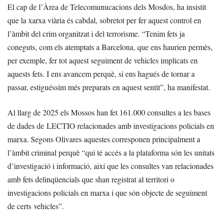
El cap de l’Àrea de Telecomunucacions dels Mosdos, ha insistit
que la xarxa viària és cabdal, sobretot per fer aquest control en
l’àmbit del crim organitzat i del terrorisme. “Tenim fets ja
coneguts, com els atemptats a Barcelona, que ens haurien permès,
per exemple, fer tot aquest seguiment de vehicles implicats en
aquests fets. I ens avancem perquè, si ens hagués de tornar a
passar, estiguéssim més preparats en aquest sentit”, ha manifestat.
Al llarg de 2025 els Mossos han fet 161.000 consultes a les bases
de dades de LECTIO relacionades amb investigacions policials en
marxa. Segons Olivares aquestes corresponen principalment a
l’àmbit criminal perquè “qui té accés a la plataforma són les unitats
d’investigació i informació, així que les consultes van relacionades
amb fets delinqüencials que shan registrat al territori o
investigacions policials en marxa i que són objecte de seguiment
de certs vehicles”.