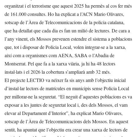
organitzat i el terrorisme que aquest 2025 ha permès al cos fer més
de 161.000 consultes. Ho ha explicat a l’ACN Mario Olivares,
sotscap de l’Àrea de Telecomunicacions de la policia catalana,
que ha detallat que cada dia es fan un milió de lectures. De cara a
l’any vinent, els Mossos preveuen estendre el sistema a poblacions
que, tot i disposar de Policia Local, volen integrar-se a la xarxa,
així com a organismes com AENA, SABA o l’Abadia de
Montserrat. Pel que fa a la xarxa viària, ja hi ha 48 lectors
instal·lats i el 2026 la cobertura s’ampliarà amb 32 més.
El projecte LECTIO va néixer fa sis anys amb l’objectiu inicial
d’instal·lar lectors de matrícules en municipis sense Policia Local
per millorar-ne la seguretat. “El neguit d’aquestes poblacions es va
exposar a les juntes de seguretat local i, des dels Mossos, el vam
elevar al Departament d’Interior”, ha explicat Mario Olivares,
sotscap de l’Àrea de Telecomunicacions dels Mossos. En aquest
sentit, ha apuntat que l’objectiu era crear una xarxa de lectors de