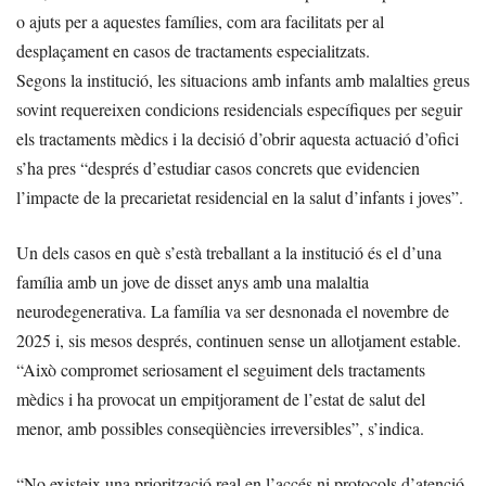
o ajuts per a aquestes famílies, com ara facilitats per al
desplaçament en casos de tractaments especialitzats.
Segons la institució, les situacions amb infants amb malalties greus
sovint requereixen condicions residencials específiques per seguir
els tractaments mèdics i la decisió d’obrir aquesta actuació d’ofici
s’ha pres “després d’estudiar casos concrets que evidencien
l’impacte de la precarietat residencial en la salut d’infants i joves”.
Un dels casos en què s’està treballant a la institució és el d’una
família amb un jove de disset anys amb una malaltia
neurodegenerativa. La família va ser desnonada el novembre de
2025 i, sis mesos després, continuen sense un allotjament estable.
“Això compromet seriosament el seguiment dels tractaments
mèdics i ha provocat un empitjorament de l’estat de salut del
menor, amb possibles conseqüències irreversibles”, s’indica.
“No existeix una priorització real en l’accés ni protocols d’atenció