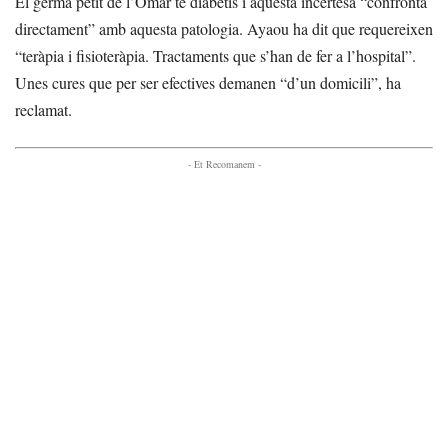
El germà petit de l’Omar té diabetis i aquesta incertesa “confronta
directament” amb aquesta patologia. Ayaou ha dit que requereixen
“teràpia i fisioteràpia. Tractaments que s’han de fer a l’hospital”.
Unes cures que per ser efectives demanen “d’un domicili”, ha
reclamat.
- Et Recomanem -