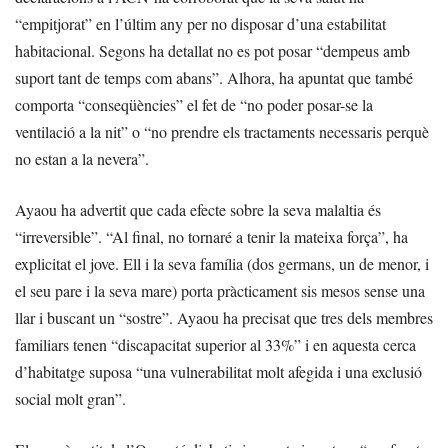
“empitjorat” en l’últim any per no disposar d’una estabilitat
habitacional. Segons ha detallat no es pot posar “dempeus amb
suport tant de temps com abans”. Alhora, ha apuntat que també
comporta “conseqüències” el fet de “no poder posar-se la
ventilació a la nit” o “no prendre els tractaments necessaris perquè
no estan a la nevera”.
Ayaou ha advertit que cada efecte sobre la seva malaltia és
“irreversible”. “Al final, no tornaré a tenir la mateixa força”, ha
explicitat el jove. Ell i la seva família (dos germans, un de menor, i
el seu pare i la seva mare) porta pràcticament sis mesos sense una
llar i buscant un “sostre”. Ayaou ha precisat que tres dels membres
familiars tenen “discapacitat superior al 33%” i en aquesta cerca
d’habitatge suposa “una vulnerabilitat molt afegida i una exclusió
social molt gran”.