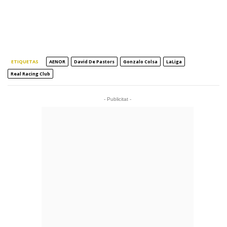
ETIQUETAS
AENOR
David De Pastors
Gonzalo Colsa
LaLiga
Real Racing Club
- Publicitat -