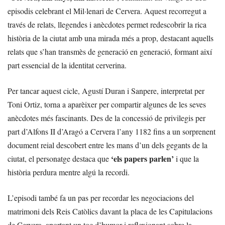
episodis celebrant el Mil·lenari de Cervera. Aquest recorregut a
través de relats, llegendes i anècdotes permet redescobrir la rica
història de la ciutat amb una mirada més a prop, destacant aquells
relats que s’han transmès de generació en generació, formant així
part essencial de la identitat cerverina.
Per tancar aquest cicle, Agustí Duran i Sanpere, interpretat per
Toni Ortiz, torna a aparèixer per compartir algunes de les seves
anècdotes més fascinants. Des de la concessió de privilegis per
part d’Alfons II d’Aragó a Cervera l’any 1182 fins a un sorprenent
document reial descobert entre les mans d’un dels gegants de la
‘els papers parlen’
ciutat, el personatge destaca que
i que la
història perdura mentre algú la recordi.
L’episodi també fa un pas per recordar les negociacions del
matrimoni dels Reis Catòlics davant la placa de les Capitulacions
de Cervera, aportant un toc d’humor i reflexionant sobre la