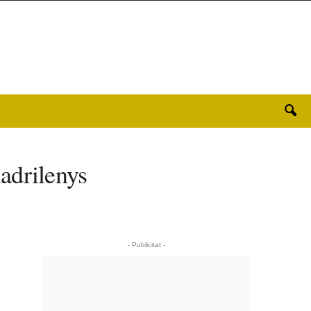
adrilenys
- Publicitat -