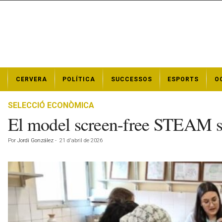
N
CERVERA
POLÍTICA
SUCCESSOS
ESPORTS
O
o
t
í
SELECCIÓ ECONÒMICA
c
El model screen-free STEAM s’o
i
e
Por
Jordi González
-
21 d'abril de 2026
s
d
e
C
e
r
v
e