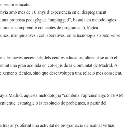
l sector educatiu.
nyia amb més de 10 anys d’experiència en el desplegament
t una proposta pedagògica “unplugged”, basada en metodologies
ls alumnes comprendre conceptes de programació, lògica
ques, manipulatives i col·laboratives, on la tecnologia s’aprèn sense
a les noves necessitats dels centres educatius, alineant-se amb el
 tenint una gran acollida en col·legis de la Comunitat de Madrid. A
eixements tècnics, sinó que desenvolupen una relació més conscient,
lay a Madrid, aquesta metodologia “combina l’aprenentatge STEAM
t crític, estratègic o la resolució de problemes, a partir del
res anys oferint una activitat de programació de realitat virtual,