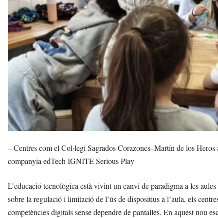
r
a
a
v
u
i
– Centres com el Col·legi Sagrados Corazones–Martín de los Heros
companyia edTech IGNITE Serious Play
L’educació tecnològica està vivint un canvi de paradigma a les aules
sobre la regulació i limitació de l’ús de dispositius a l’aula, els c
competències digitals sense dependre de pantalles. En aquest nou e