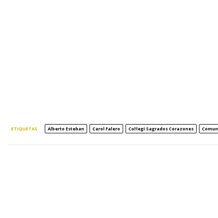
ETIQUETAS
Alberto Esteban
Carol Falero
Col·legi Sagrados Corazones
Comuni