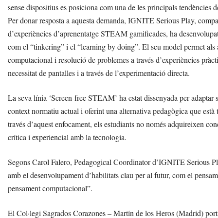
sense dispositius es posiciona com una de les principals tendències de
Per donar resposta a aquesta demanda, IGNITE Serious Play, compa
d’experiències d’aprenentatge STEAM gamificades, ha desenvolupa
com el “tinkering” i el “learning by doing”. El seu model permet a
computacional i resolució de problemes a través d’experiències pràcti
necessitat de pantalles i a través de l’experimentació directa.
La seva línia ‘Screen-free STEAM’ ha estat dissenyada per adaptar-se 
context normatiu actual i oferint una alternativa pedagògica que està
través d’aquest enfocament, els estudiants no només adquireixen con
crítica i experiencial amb la tecnologia.
Segons Carol Falero, Pedagogical Coordinator d’IGNITE Serious P
amb el desenvolupament d’habilitats clau per al futur, com el pensamen
pensament computacional”.
El Col·legi Sagrados Corazones – Martín de los Heros (Madrid) porta t