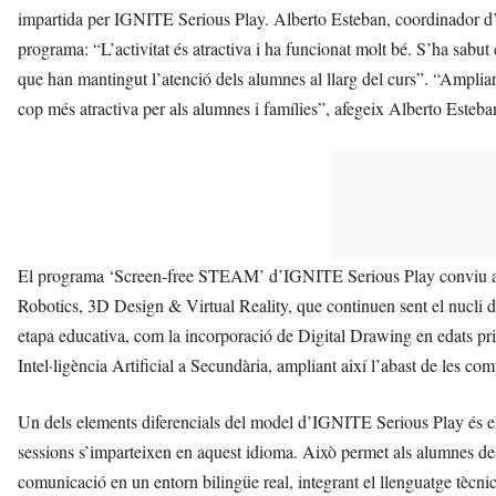
impartida per IGNITE Serious Play. Alberto Esteban, coordinador d’ac
programa: “L’activitat és atractiva i ha funcionat molt bé. S’ha sabu
que han mantingut l’atenció dels alumnes al llarg del curs”. “Amplia
cop més atractiva per als alumnes i famílies”, afegeix Alberto Esteba
El programa ‘Screen-free STEAM’ d’IGNITE Serious Play conviu amb
Robotics, 3D Design & Virtual Reality, que continuen sent el nucli 
etapa educativa, com la incorporació de Digital Drawing en edats pr
Intel·ligència Artificial a Secundària, ampliant així l’abast de les co
Un dels elements diferencials del model d’IGNITE Serious Play és el 
sessions s’imparteixen en aquest idioma. Això permet als alumnes des
comunicació en un entorn bilingüe real, integrant el llenguatge tècni