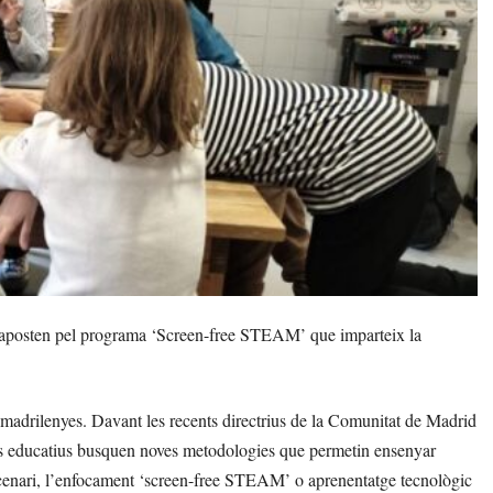
 aposten pel programa ‘Screen-free STEAM’ que imparteix la
 madrilenyes. Davant les recents directrius de la Comunitat de Madrid
entres educatius busquen noves metodologies que permetin ensenyar
scenari, l’enfocament ‘screen-free STEAM’ o aprenentatge tecnològic