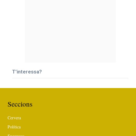
T’interessa?
Seccions
Cervera
Política
Successos