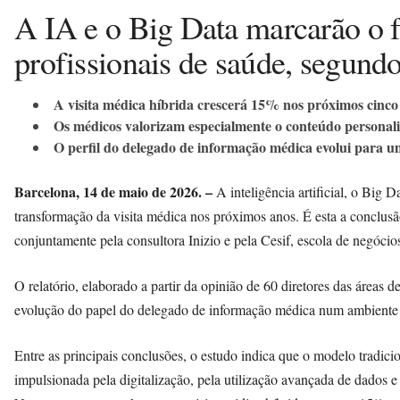
A IA e o Big Data marcarão o f
profissionais de saúde, segund
A visita médica híbrida crescerá 15% nos próximos cinco
Os médicos valorizam especialmente o conteúdo personali
O perfil do delegado de informação médica evolui para um 
Barcelona, 14 de maio de 2026. –
A inteligência artificial, o Big D
transformação da visita médica nos próximos anos. É esta a conclus
conjuntamente pela consultora Inizio e pela Cesif, escola de negócios 
O relatório, elaborado a partir da opinião de 60 diretores das áreas
evolução do papel do delegado de informação médica num ambiente c
Entre as principais conclusões, o estudo indica que o modelo tradicio
impulsionada pela digitalização, pela utilização avançada de dados 