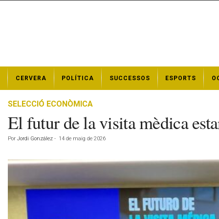
N
CERVERA
POLÍTICA
SUCCESSOS
ESPORTS
O
o
t
í
SELECCIÓ ECONÒMICA
c
El futur de la visita mèdica esta
i
e
Por
Jordi González
-
14 de maig de 2026
s
d
e
C
e
r
v
e