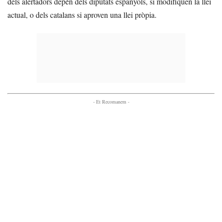
dels alertadors depèn dels diputats espanyols, si modifiquen la llei
actual, o dels catalans si aproven una llei pròpia.
- Et Recomanem -