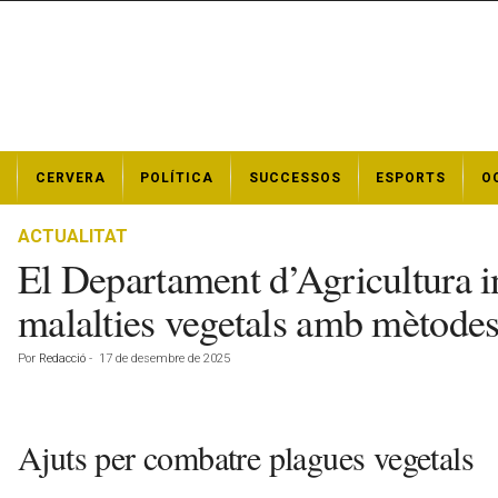
N
CERVERA
POLÍTICA
SUCCESSOS
ESPORTS
O
o
t
í
ACTUALITAT
c
El Departament d’Agricultura i
i
e
malalties vegetals amb mètodes 
s
d
Por
Redacció
-
17 de desembre de 2025
e
C
e
r
Ajuts per combatre plagues vegetals
v
e