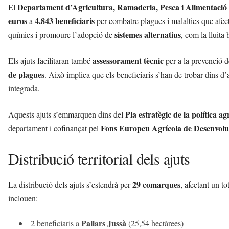
Departament d’Agricultura, Ramaderia, Pesca i Alimentació
r
El
a
euros
4.843 beneficiaris
a
per combatre plagues i malalties que afect
a
sistemes alternatius
químics i promoure l’adopció de
, com la lluita 
v
u
assessorament tècnic
i
Els ajuts facilitaran també
per a la prevenció d
de plagues
. Això implica que els beneficiaris s’han de trobar dins d
integrada.
Pla estratègic de la política
Aquests ajuts s’emmarquen dins del
Fons Europeu Agrícola de Desenvo
departament i cofinançat pel
Distribució territorial dels ajuts
29 comarques
La distribució dels ajuts s’estendrà per
, afectant un to
inclouen:
Pallars Jussà
2 beneficiaris a
(25,54 hectàrees)