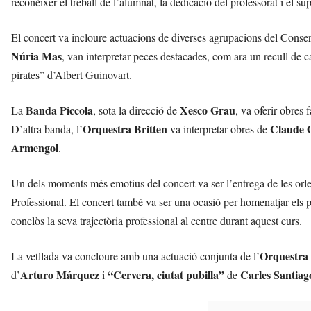
reconèixer el treball de l’alumnat, la dedicació del professorat i el su
r
a
El concert va incloure actuacions de diverses agrupacions del Conserva
a
v
Núria Mas
, van interpretar peces destacades, com ara un recull de 
u
pirates” d’Albert Guinovart.
i
Banda Piccola
Xesco Grau
La
, sota la direcció de
, va oferir obres
Orquestra Britten
Claude 
D’altra banda, l’
va interpretar obres de
Armengol
.
Un dels moments més emotius del concert va ser l’entrega de les orle
Professional. El concert també va ser una ocasió per homenatjar els 
conclòs la seva trajectòria professional al centre durant aquest curs.
Orquestra
La vetllada va concloure amb una actuació conjunta de l’
Arturo Márquez
“Cervera, ciutat pubilla”
Carles Santiag
d’
i
de