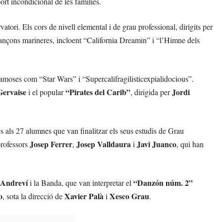
port incondicional de les famílies.
tori. Els cors de nivell elemental i de grau professional, dirigits per
cançons marineres, incloent “California Dreamin” i “l’Himne dels
 famoses com “Star Wars” i “Supercalifragilisticexpialidocious”.
Gervaise
“Pirates del Carib”
Jordi
i el popular
, dirigida per
s als 27 alumnes que van finalitzar els seus estudis de Grau
Josep Ferrer
Josep Valldaura
Javi Juanco
professors
,
i
, qui han
 Andreví
“Danzón núm. 2”
i la Banda, que van interpretar el
o
Xavier Palà
Xesco Grau
, sota la direcció de
i
.