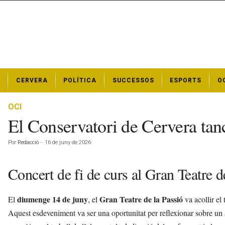
N
CERVERA
POLÍTICA
SUCCESSOS
ESPORTS
O
o
t
í
OCI
c
El Conservatori de Cervera tan
i
e
Por
Redacció
-
16 de juny de 2026
s
d
e
Concert de fi de curs al Gran Teatre d
C
e
diumenge 14 de juny
Gran Teatre de la Passió
El
, el
va acollir el 
r
v
Aquest esdeveniment va ser una oportunitat per reflexionar sobre un a
e