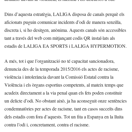
Dins d’aquesta estratègia, LALIGA disposa de canals perquè els
aficionats puguin comunicar incidents d’odi de manera senzilla,
discreta i, si ho desitgen, anònima. Aquests canals són accessibles
tant a través del web com mitjançant codis QR instal·lats als
estadis de LALIGA EA SPORTS i LALIGA HYPERMOTION.
A més, tot i que l’organització no té capacitat sancionadora,
denuncia des de la temporada 2015/2016 els actes de racisme,
violència i intolerància davant la Comissió Estatal contra la
Violència i els òrgans esportius competents, al mateix temps que
acudeix directament a la via penal quan els fets poden constituir
un delicte d’odi. No obstant això, ja ha aconseguit onze sentències
condemnatòries per actes de racisme, tant en casos succeïts dins
dels estadis com fora d’aquests. Tot un fita a Espanya en la lluita
contra l’odi i, concretament, contra el racisme.