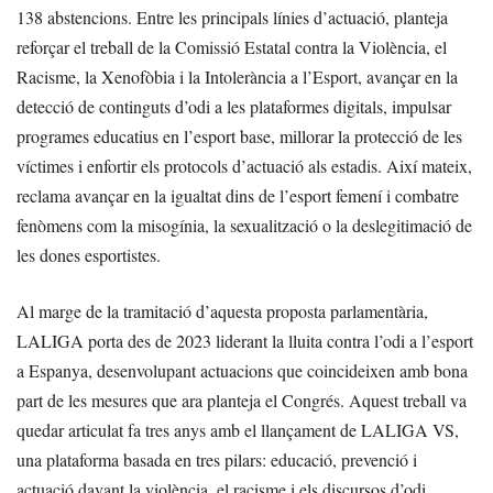
138 abstencions. Entre les principals línies d’actuació, planteja
reforçar el treball de la Comissió Estatal contra la Violència, el
Racisme, la Xenofòbia i la Intolerància a l’Esport, avançar en la
detecció de continguts d’odi a les plataformes digitals, impulsar
programes educatius en l’esport base, millorar la protecció de les
víctimes i enfortir els protocols d’actuació als estadis. Així mateix,
reclama avançar en la igualtat dins de l’esport femení i combatre
fenòmens com la misogínia, la sexualització o la deslegitimació de
les dones esportistes.
Al marge de la tramitació d’aquesta proposta parlamentària,
LALIGA porta des de 2023 liderant la lluita contra l’odi a l’esport
a Espanya, desenvolupant actuacions que coincideixen amb bona
part de les mesures que ara planteja el Congrés. Aquest treball va
quedar articulat fa tres anys amb el llançament de LALIGA VS,
una plataforma basada en tres pilars: educació, prevenció i
actuació davant la violència, el racisme i els discursos d’odi.