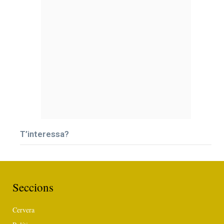
T’interessa?
Seccions
Cervera