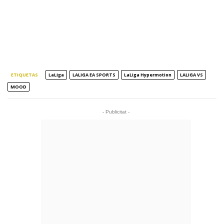
ETIQUETAS
LaLiga
LALIGA EA SPORTS
LaLiga Hypermotion
LALIGA VS
MOOD
- Publicitat -