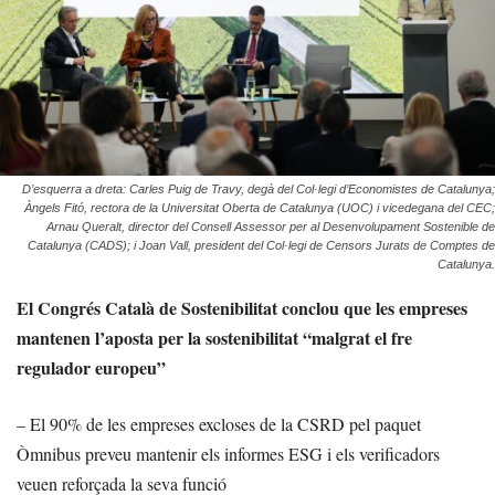
D’esquerra a dreta: Carles Puig de Travy, degà del Col·legi d’Economistes de Catalunya;
Àngels Fitó, rectora de la Universitat Oberta de Catalunya (UOC) i vicedegana del CEC;
Arnau Queralt, director del Consell Assessor per al Desenvolupament Sostenible de
Catalunya (CADS); i Joan Vall, president del Col·legi de Censors Jurats de Comptes de
Catalunya.
El Congrés Català de Sostenibilitat conclou que les empreses
mantenen l’aposta per la sostenibilitat “malgrat el fre
regulador europeu”
– El 90% de les empreses excloses de la CSRD pel paquet
Òmnibus preveu mantenir els informes ESG i els verificadors
veuen reforçada la seva funció