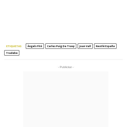
ETIQUETAS
Àngels Fitó
Carles Puig De Travy
Joan Vall
Nestlé España
Tradebe
- Publicitat -