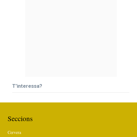
T’interessa?
Seccions
Cervera