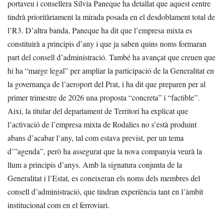
portaveu i consellera Sílvia Paneque ha detallat que aquest centre
tindrà prioritàriament la mirada posada en el desdoblament total de
l’R3. D’altra banda, Paneque ha dit que l’empresa mixta es
constituirà a principis d’any i que ja saben quins noms formaran
part del consell d’administració. També ha avançat que creuen que
hi ha “marge legal” per ampliar la participació de la Generalitat en
la governança de l’aeroport del Prat, i ha dit que preparen per al
primer trimestre de 2026 una proposta “concreta” i “factible”.
Així, la titular del departament de Territori ha explicat que
l’activació de l’empresa mixta de Rodalies no s’està produint
abans d’acabar l’any, tal com estava previst, per un tema
d’”agenda”, però ha assegurat que la nova companyia veurà la
llum a principis d’anys. Amb la signatura conjunta de la
Generalitat i l’Estat, es coneixeran els noms dels membres del
consell d’administració, que tindran experiència tant en l’àmbit
institucional com en el ferroviari.