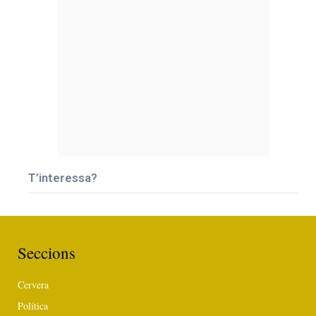
T’interessa?
Seccions
Cervera
Política