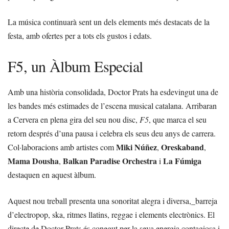
La música continuarà sent un dels elements més destacats de la
festa, amb ofertes per a tots els gustos i edats.
F5, un Àlbum Especial
Amb una història consolidada, Doctor Prats ha esdevingut una de
les bandes més estimades de l’escena musical catalana. Arribaran
a Cervera en plena gira del seu nou disc,
F5
, que marca el seu
retorn després d’una pausa i celebra els seus deu anys de carrera.
Miki Núñez
Oreskaband
Col·laboracions amb artistes com
,
,
Mama Dousha
Balkan Paradise Orchestra
La Fúmiga
,
i
destaquen en aquest àlbum.
Aquest nou treball presenta una sonoritat alegra i diversa,_barreja
d’electropop, ska, ritmes llatins, reggae i elements electrònics. El
directe de Doctor Prats és conegut per la seva energia contagiosa i