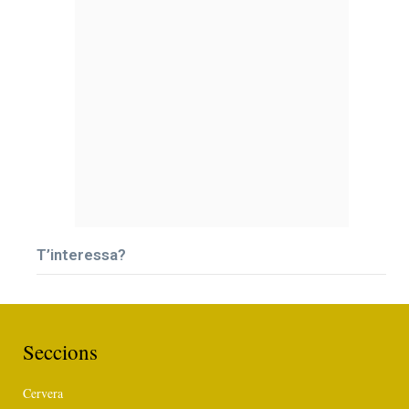
T’interessa?
Seccions
Cervera