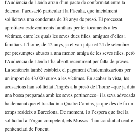
l’Audiència de Lleida arran d’un pacte de conformitat entre la
defensa, l’acusació particular i la Fiscalia, que inicialment
sol·licitava una condemna de 38 anys de presó. El processat
aprofitava esdeveniments familiars per fer tocaments a les
víctimes, entre les quals les seves dues filles, amigues d’elles i
familiars. L’home, de 42 anys, ja el van jutjar el 24 de setembre
per presumptes abusos a una menor, amiga de les seves filles, però
l’Audiència de Lleida l’ha absolt recentment per falta de proves.
La sentència també estableix el pagament d’indemnitzacions per
un import de 43.000 euros a les víctimes. En acabar la vista, les
acusacions han sol·licitat l’ingrés a la presó de l’home –que ja duia
una bossa preparada amb les seves pertinences– i la seva advocada
ha demanat que el traslladin a Quatre Camins, ja que des de fa un
temps resideix a Barcelona. De moment, i a l’espera que faci la
sol·licitud a l’òrgan competent, els Mossos l’han conduït al centre
penitenciari de Ponent.