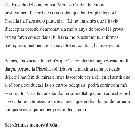
L’advocada del condemnat, Montse Cardet, ha valorat
positivament l’acord de conformitat que havien plantejat a la
Fiscalia i a l’acusació particular. “Li he transmès que l’havia
d’acceptar perquè s’enfrontava a molts anys de presó i la prova
estava força consolidada, hi havia molts testimonis, informes
mèdiques i, realment, ens anava tot en contra”, ha assenyalat.
A més, l’advocada ha admès que “la condemna hagués estat molt
llarga, perquè la Fiscalia sol·licitava la màxima pena per cada
delicte i havíem de mirar el més favorable per a ell, en el sentit que
si té bona conducta i fa els cursos adequats, podrà sortir com més
aviat millor”. La lletrada també ha subratllat que amb aquest acord
s’evita la revictimització de les noies, que no han hagut de tornar a
comparèixer al judici per prestar declaració.
Set víctimes menors d’edat