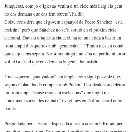
Junqueras, com jo o Iglesias venim d’un cicle més llarg i la gent
no ens demana que ens fem retrets”, ha dit.
Colau considera que el govern espanyol de Pedro Sánchez “està
resistint” però que Sánchez no se’n sortirà en el pròxim cicle
electoral. Davant d’aquesta situació, ha fet una crida a bastir un
front ampli d’esquerres amb “generositat”. “Tenim més en comú
que el que ens separa. No sobra ningú i no s’ha de perdre ni un sol
vol. Això és el que ens demana la gent”, ha insistit.
Una esquerra “guanyadora” tan àmplia com sigui possible que,
segons Colau, ha de comptar amb Podem. L’exalcaldessa defensa
un front ampli “sense retrets ni exclusions” que tingui un
“moviment social des de baix” i vagi més enllà d’un acord entre
partits.
Preguntada per si estaria disposada a fer un acte amb Rufián per
impulsar aquest front d’esquerres, l’exalcaldessa ha dit que estaria