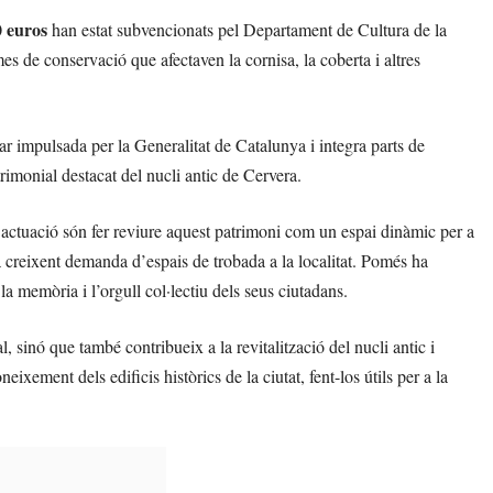
0 euros
han estat subvencionats pel Departament de Cultura de la
s de conservació que afectaven la cornisa, la coberta i altres
lar impulsada per la Generalitat de Catalunya i integra parts de
rimonial destacat del nucli antic de Cervera.
 actuació són fer reviure aquest patrimoni com un espai dinàmic per a
ir la creixent demanda d’espais de trobada a la localitat. Pomés ha
a memòria i l’orgull col·lectiu dels seus ciutadans.
, sinó que també contribueix a la revitalització del nucli antic i
ixement dels edificis històrics de la ciutat, fent-los útils per a la