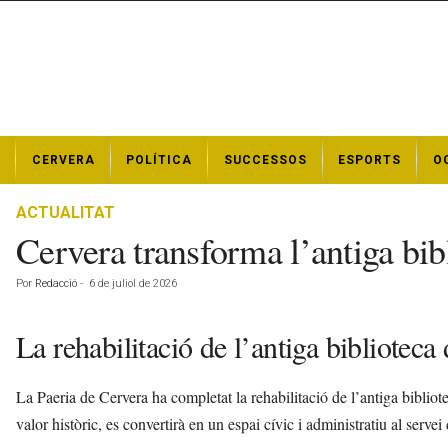
N
CERVERA
POLÍTICA
SUCCESSOS
ESPORTS
O
o
t
í
ACTUALITAT
c
Cervera transforma l’antiga bibl
i
e
Por
Redacció
-
6 de juliol de 2026
s
d
e
La rehabilitació de l’antiga biblioteca
C
e
La Paeria de Cervera ha completat la rehabilitació de l’antiga bibliot
r
v
valor històric, es convertirà en un espai cívic i administratiu al servei 
e