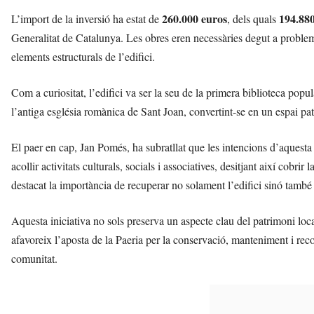
r
260.000 euros
194.88
L’import de la inversió ha estat de
, dels quals
a
Generalitat de Catalunya. Les obres eren necessàries degut a probleme
a
v
elements estructurals de l’edifici.
u
i
Com a curiositat, l’edifici va ser la seu de la primera biblioteca popu
l’antiga església romànica de Sant Joan, convertint-se en un espai pat
El paer en cap, Jan Pomés, ha subratllat que les intencions d’aquesta
acollir activitats culturals, socials i associatives, desitjant així cobr
destacat la importància de recuperar no solament l’edifici sinó també l
Aquesta iniciativa no sols preserva un aspecte clau del patrimoni local
afavoreix l’aposta de la Paeria per la conservació, manteniment i recone
comunitat.